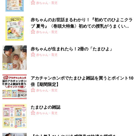
いっぱい！
赤ちゃん・育児
赤ちゃんのお世話まるわかり！『初めてのひよこクラ
ブ 夏号』〈巻頭大特集〉初めての授乳がうまくい
く！ おっぱい・ミルクの基本と夏のトラブル 解決テ
赤ちゃん・育児
ク
赤ちゃんが生まれたら！2冊の「たまひよ」
赤ちゃん・育児
アカチャンホンポでたまひよ雑誌を買うとポイント10
倍【期間限定】
赤ちゃん・育児
たまひよの雑誌
赤ちゃん・育児