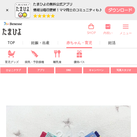
×
内祝い
SHOP
メニュー
TOP
妊娠・出産
赤ちゃん・育児
妊活
育児グッズ
病気・予防接種
離乳食
優待パス
ひよこクラブ
アプリ
SNS
キャンペーン
写真スタジオ