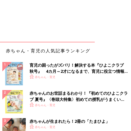
赤ちゃん・育児の人気記事ランキング
育児の困ったがズバリ！解決する本『ひよこクラブ
秋号』 4カ月～2才になるまで、育児に役立つ情報が
いっぱい！
赤ちゃん・育児
赤ちゃんのお世話まるわかり！『初めてのひよこクラ
ブ 夏号』〈巻頭大特集〉初めての授乳がうまくい
く！ おっぱい・ミルクの基本と夏のトラブル 解決テ
赤ちゃん・育児
ク
赤ちゃんが生まれたら！2冊の「たまひよ」
赤ちゃん・育児