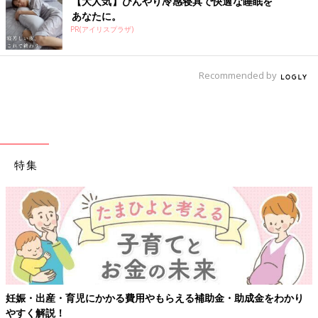
【大人気】ひんやり冷感寝具で快適な睡眠を
あなたに。
PR(アイリスプラザ)
Recommended by
特集
【ワク
出産・育児にかかる費用やもらえる補助金・助成金をわかり
解説！