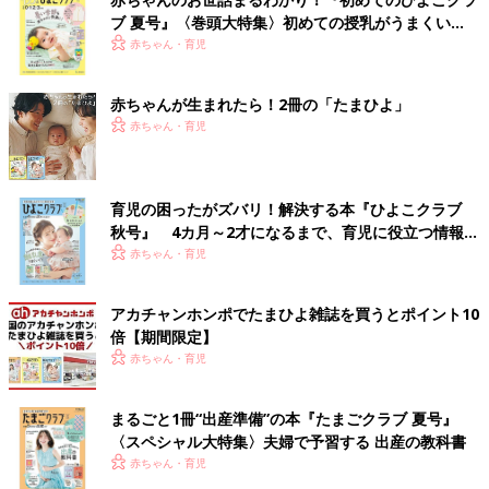
ブ 夏号』〈巻頭大特集〉初めての授乳がうまくい
く！ おっぱい・ミルクの基本と夏のトラブル 解決テ
赤ちゃん・育児
ク
赤ちゃんが生まれたら！2冊の「たまひよ」
赤ちゃん・育児
育児の困ったがズバリ！解決する本『ひよこクラブ
秋号』 4カ月～2才になるまで、育児に役立つ情報が
いっぱい！
赤ちゃん・育児
アカチャンホンポでたまひよ雑誌を買うとポイント10
倍【期間限定】
赤ちゃん・育児
まるごと1冊“出産準備”の本『たまごクラブ 夏号』
〈スペシャル大特集〉夫婦で予習する 出産の教科書
赤ちゃん・育児