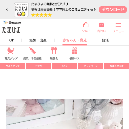
×
内祝い
SHOP
メニュー
TOP
妊娠・出産
赤ちゃん・育児
妊活
育児グッズ
病気・予防接種
離乳食
優待パス
ひよこクラブ
アプリ
SNS
キャンペーン
写真スタジオ