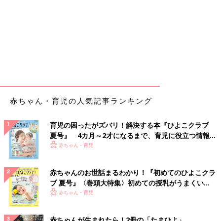
赤ちゃん・育児の人気記事ランキング
育児の困ったがズバリ！解決する本『ひよこクラブ
夏号』 4カ月～2才になるまで、育児に役立つ情報が
いっぱい！
赤ちゃん・育児
赤ちゃんのお世話まるわかり！『初めてのひよこクラ
ブ 夏号』〈巻頭大特集〉初めての授乳がうまくい
く！ おっぱい・ミルクの基本と夏のトラブル 解決テ
赤ちゃん・育児
ク
赤ちゃんが生まれたら！2冊の「たまひよ」