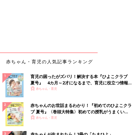
赤ちゃん・育児の人気記事ランキング
育児の困ったがズバリ！解決する本『ひよこクラブ
夏号』 4カ月～2才になるまで、育児に役立つ情報が
いっぱい！
赤ちゃん・育児
赤ちゃんのお世話まるわかり！『初めてのひよこクラ
ブ 夏号』〈巻頭大特集〉初めての授乳がうまくい
く！ おっぱい・ミルクの基本と夏のトラブル 解決テ
赤ちゃん・育児
ク
赤ちゃんが生まれたら！2冊の「たまひよ」