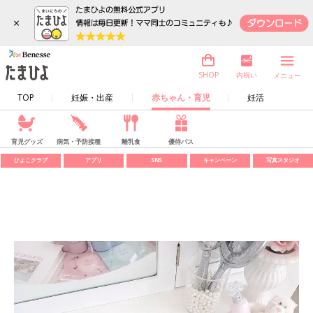
×
内祝い
SHOP
メニュー
TOP
妊娠・出産
赤ちゃん・育児
妊活
育児グッズ
病気・予防接種
離乳食
優待パス
ひよこクラブ
アプリ
SNS
キャンペーン
写真スタジオ