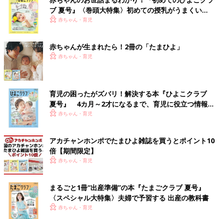
ブ 夏号』〈巻頭大特集〉初めての授乳がうまくい
く！ おっぱい・ミルクの基本と夏のトラブル 解決テ
赤ちゃん・育児
ク
赤ちゃんが生まれたら！2冊の「たまひよ」
赤ちゃん・育児
育児の困ったがズバリ！解決する本『ひよこクラブ
夏号』 4カ月～2才になるまで、育児に役立つ情報が
いっぱい！
赤ちゃん・育児
アカチャンホンポでたまひよ雑誌を買うとポイント10
倍【期間限定】
赤ちゃん・育児
まるごと1冊“出産準備”の本『たまごクラブ 夏号』
〈スペシャル大特集〉夫婦で予習する 出産の教科書
赤ちゃん・育児