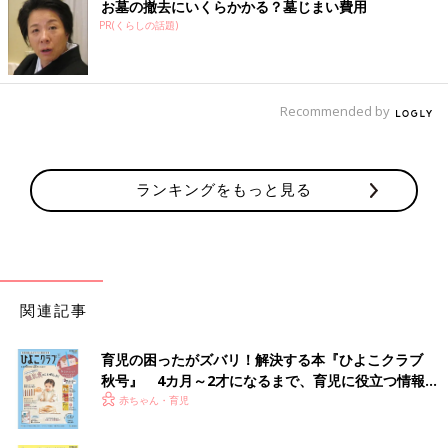
お墓の撤去にいくらかかる？墓じまい費用
PR(くらしの話題)
Recommended by
ランキングをもっと見る
関連記事
育児の困ったがズバリ！解決する本『ひよこクラブ
秋号』 4カ月～2才になるまで、育児に役立つ情報が
いっぱい！
赤ちゃん・育児