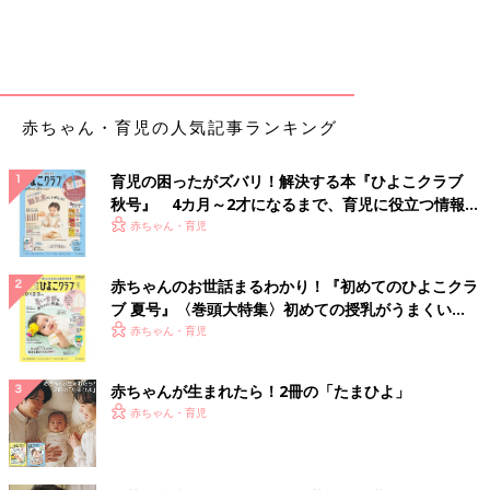
赤ちゃん・育児の人気記事ランキング
育児の困ったがズバリ！解決する本『ひよこクラブ
秋号』 4カ月～2才になるまで、育児に役立つ情報が
いっぱい！
赤ちゃん・育児
赤ちゃんのお世話まるわかり！『初めてのひよこクラ
ブ 夏号』〈巻頭大特集〉初めての授乳がうまくい
く！ おっぱい・ミルクの基本と夏のトラブル 解決テ
赤ちゃん・育児
ク
赤ちゃんが生まれたら！2冊の「たまひよ」
赤ちゃん・育児