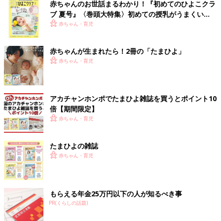
赤ちゃんのお世話まるわかり！『初めてのひよこクラ
ブ 夏号』〈巻頭大特集〉初めての授乳がうまくい
く！ おっぱい・ミルクの基本と夏のトラブル 解決テ
赤ちゃん・育児
ク
赤ちゃんが生まれたら！2冊の「たまひよ」
赤ちゃん・育児
アカチャンホンポでたまひよ雑誌を買うとポイント10
倍【期間限定】
赤ちゃん・育児
たまひよの雑誌
赤ちゃん・育児
もらえる年金25万円以下の人が知るべき事
PR(くらしの話題)