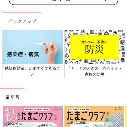
ピックアップ
日本外来小児科学会リーフレッ
六星占術 細木かおりさんの人生
ト検討会
相談
最新号