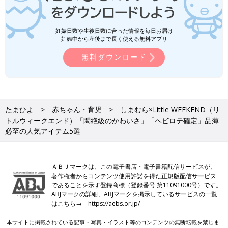
妊娠日数や生後日数に合った情報を毎日お届け
妊娠中から産後まで長く使える無料アプリ
無料ダウンロード
たまひよ
赤ちゃん・育児
しまむら×Little WEEKEND（リ
トルウィークエンド）「悶絶級のかわいさ」「ヘビロテ確定」品薄
必至の人気アイテム5選
ＡＢＪマークは、この電子書店・電子書籍配信サービスが、
著作権者からコンテンツ使用許諾を得た正規版配信サービス
であることを示す登録商標（登録番号 第11091000号）です。
ABJマークの詳細、ABJマークを掲示しているサービスの一覧
はこちら→
https://aebs.or.jp/
本サイトに掲載されている記事・写真・イラスト等のコンテンツの無断転載を禁じま