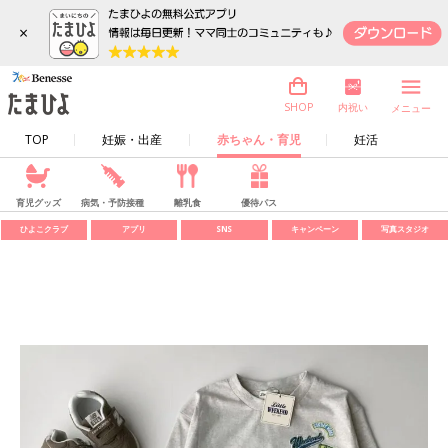
×
内祝い
SHOP
メニュー
TOP
妊娠・出産
赤ちゃん・育児
妊活
育児グッズ
病気・予防接種
離乳食
優待パス
ひよこクラブ
アプリ
SNS
キャンペーン
写真スタジオ