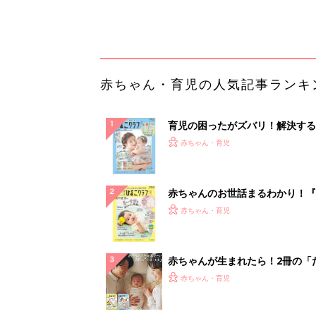
っぱい・ミルクの基本と夏のトラ
解決テク
赤ちゃんが生まれたら！2冊の「
ひよ」
赤ちゃん・育児
「うちの社員はやる気がない」と
リーダーへの警鐘。自律型組織を
る前に外せな...
PR（ビズヒント）
ランキングをもっと見る