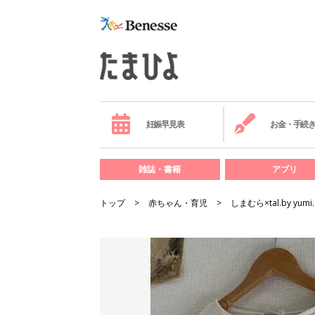
妊娠早見表
お金・手続
雑誌・書籍
アプリ
トップ
赤ちゃん・育児
しまむら×tal.by