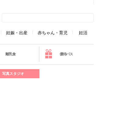
妊娠・出産
赤ちゃん・育児
妊活
離乳食
優待パス
写真スタジオ