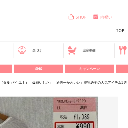
SHOP
内祝い
TOP
き
名づけ
出産準備
SNS
キャンペーン
 yumi.（タル バイ ユミ）「爆買いした」「過去一かわいい」即完必至の人気アイテム5選