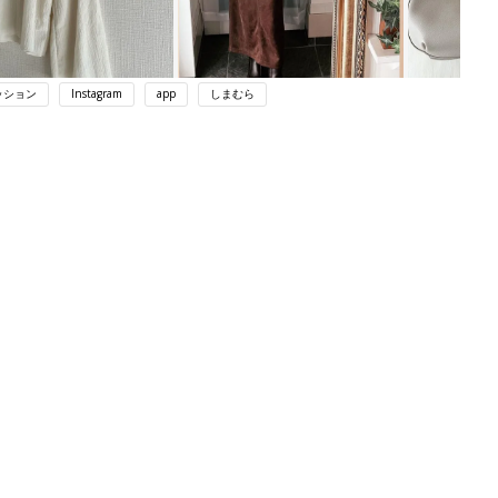
ッション
Instagram
app
しまむら
ング
関連記事
本
育児の困ったがズバリ！解決する本
2才
『ひよこクラブ 秋号』 4カ月～2才
赤ちゃん・育児
いっ
になるまで、育児に役立つ情報がいっ
ぱい！
初め
赤ちゃんのお世話まるわかり！『初め
大特
てのひよこクラブ 夏号』〈巻頭大特
赤ちゃん・育児
 お
集〉初めての授乳がうまくいく！ お