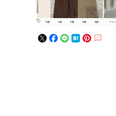
0歳
1歳
2歳
3歳
4歳～
ファ
赤ちゃん・育児の人気記事ランキ
育児の困ったがズバリ！解決する
『ひよこクラブ 夏号』 4カ月～
赤ちゃん・育児
になるまで、育児に役立つ情報が
ぱい！
赤ちゃんのお世話まるわかり！『
てのひよこクラブ 夏号』〈巻頭
赤ちゃん・育児
集〉初めての授乳がうまくいく！