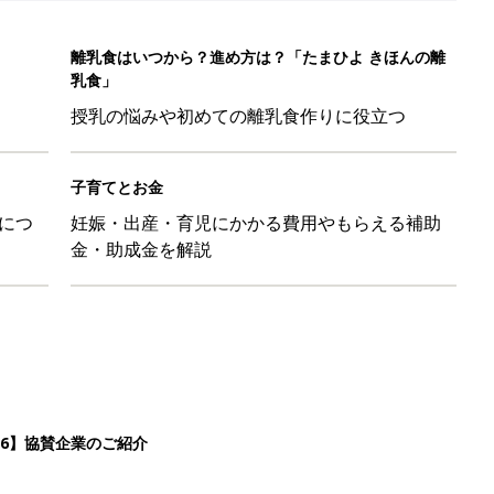
26】協賛企業のご紹介
&体験談大募集！！
ール【たまひよ ファミリーパーク2026】
を育てる？土はどうする？