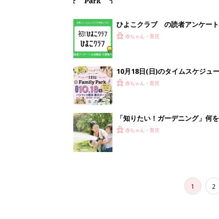
1
2
妊娠日数や
妊娠中か