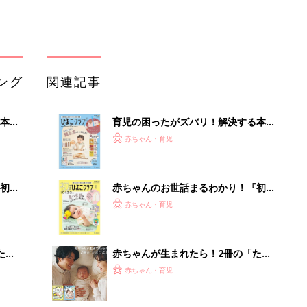
ブル
っぱい・ミルクの基本と夏のトラブル
解決テク
たま
赤ちゃんが生まれたら！2冊の「たま
ひよ」
赤ちゃん・育児
アカチャンホンポでたまひよ雑誌を買
嘆く
うとポイント10倍【期間限定】
赤ちゃん・育児
つく
たまひよの雑誌
赤ちゃん・育児
「うちの社員はやる気がない」と嘆く
リーダーへの警鐘。自律型組織をつく
る前に外せな...
PR（ビズヒント）