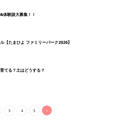
3
4
5
>
生後日数に合った情報を毎日お届け
ら産後まで長く使える無料アプリ
ダウンロード