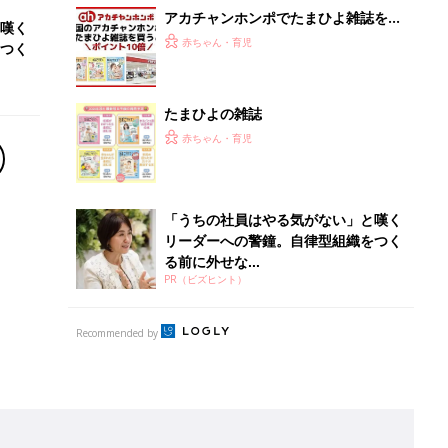
Recommended by
離乳食はいつから？進め方は？「たまひよ きほんの離
乳食」
授乳の悩みや初めての離乳食作りに役立つ
子育てとお金
につ
妊娠・出産・育児にかかる費用やもらえる補助
金・助成金を解説