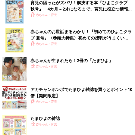
育児の困ったがズバリ！解決する本『ひよこクラブ
秋号』 4カ月～2才になるまで、育児に役立つ情報が
いっぱい！
赤ちゃん・育児
赤ちゃんのお世話まるわかり！『初めてのひよこクラ
ブ 夏号』〈巻頭大特集〉初めての授乳がうまくい
く！ おっぱい・ミルクの基本と夏のトラブル 解決テ
赤ちゃん・育児
ク
赤ちゃんが生まれたら！2冊の「たまひよ」
赤ちゃん・育児
アカチャンホンポでたまひよ雑誌を買うとポイント10
倍【期間限定】
赤ちゃん・育児
たまひよの雑誌
赤ちゃん・育児