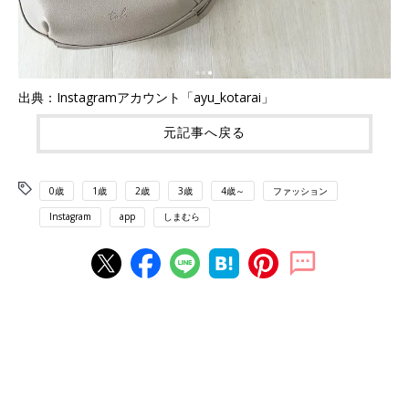
出典：Instagramアカウント「ayu_kotarai」
元記事へ戻る
0歳
1歳
2歳
3歳
4歳～
ファッション
Instagram
app
しまむら