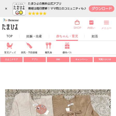
×
内祝い
SHOP
メニュー
TOP
妊娠・出産
赤ちゃん・育児
妊活
育児グッズ
病気・予防接種
離乳食
優待パス
ひよこクラブ
アプリ
SNS
キャンペーン
写真スタジオ