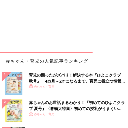
赤ちゃん・育児の人気記事ランキング
育児の困ったがズバリ！解決する本『ひよこクラブ
秋号』 4カ月～2才になるまで、育児に役立つ情報が
いっぱい！
赤ちゃん・育児
赤ちゃんのお世話まるわかり！『初めてのひよこクラ
ブ 夏号』〈巻頭大特集〉初めての授乳がうまくい
く！ おっぱい・ミルクの基本と夏のトラブル 解決テ
赤ちゃん・育児
ク