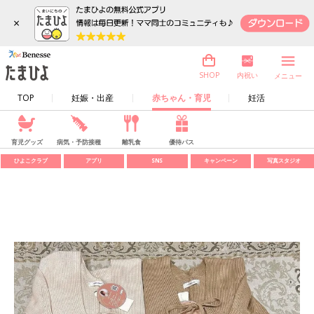
×
内祝い
SHOP
メニュー
TOP
妊娠・出産
赤ちゃん・育児
妊活
育児グッズ
病気・予防接種
離乳食
優待パス
ひよこクラブ
アプリ
SNS
キャンペーン
写真スタジオ