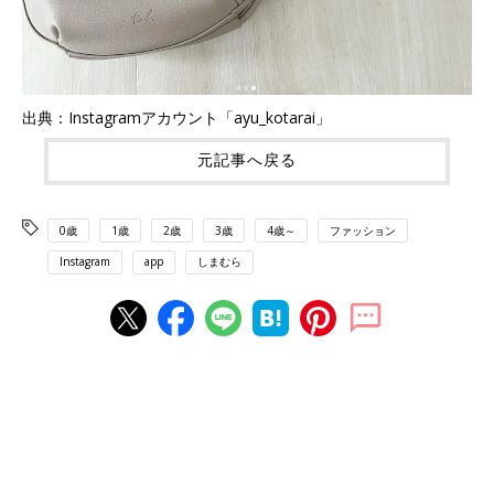
出典：Instagramアカウント「ayu_kotarai」
元記事へ戻る
0歳
1歳
2歳
3歳
4歳～
ファッション
Instagram
app
しまむら