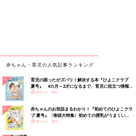
赤ちゃん・育児の人気記事ランキング
育児の困ったがズバリ！解決する本『ひよこクラブ
夏号』 4カ月～2才になるまで、育児に役立つ情報が
いっぱい！
赤ちゃん・育児
赤ちゃんのお世話まるわかり！『初めてのひよこクラ
ブ 夏号』〈巻頭大特集〉初めての授乳がうまくい
く！ おっぱい・ミルクの基本と夏のトラブル 解決テ
赤ちゃん・育児
ク