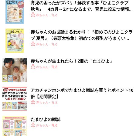
育児の困ったがズバリ！解決する本『ひよこクラブ
秋号』 4カ月～2才になるまで、育児に役立つ情報が
いっぱい！
赤ちゃん・育児
赤ちゃんのお世話まるわかり！『初めてのひよこクラ
ブ 夏号』〈巻頭大特集〉初めての授乳がうまくい
く！ おっぱい・ミルクの基本と夏のトラブル 解決テ
赤ちゃん・育児
ク
赤ちゃんが生まれたら！2冊の「たまひよ」
赤ちゃん・育児
アカチャンホンポでたまひよ雑誌を買うとポイント10
倍【期間限定】
赤ちゃん・育児
たまひよの雑誌
赤ちゃん・育児