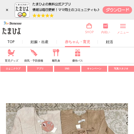
×
内祝い
SHOP
メニュー
TOP
妊娠・出産
赤ちゃん・育児
妊活
育児グッズ
病気・予防接種
離乳食
優待パス
ひよこクラブ
アプリ
SNS
キャンペーン
写真スタジオ