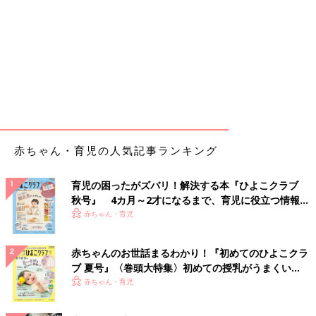
赤ちゃん・育児の人気記事ランキング
育児の困ったがズバリ！解決する本『ひよこクラブ
秋号』 4カ月～2才になるまで、育児に役立つ情報が
いっぱい！
赤ちゃん・育児
赤ちゃんのお世話まるわかり！『初めてのひよこクラ
ブ 夏号』〈巻頭大特集〉初めての授乳がうまくい
く！ おっぱい・ミルクの基本と夏のトラブル 解決テ
赤ちゃん・育児
ク