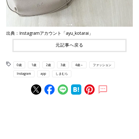
出典：Instagramアカウント「ayu_kotarai」
元記事へ戻る
0歳
1歳
2歳
3歳
4歳～
ファッション
Instagram
app
しまむら