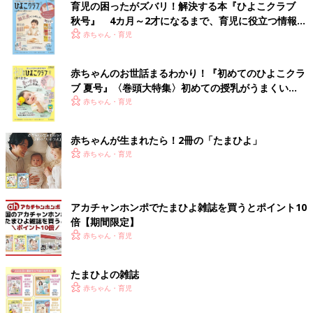
育児の困ったがズバリ！解決する本『ひよこクラブ
秋号』 4カ月～2才になるまで、育児に役立つ情報が
いっぱい！
赤ちゃん・育児
赤ちゃんのお世話まるわかり！『初めてのひよこクラ
ブ 夏号』〈巻頭大特集〉初めての授乳がうまくい
く！ おっぱい・ミルクの基本と夏のトラブル 解決テ
赤ちゃん・育児
ク
赤ちゃんが生まれたら！2冊の「たまひよ」
赤ちゃん・育児
アカチャンホンポでたまひよ雑誌を買うとポイント10
倍【期間限定】
赤ちゃん・育児
たまひよの雑誌
赤ちゃん・育児