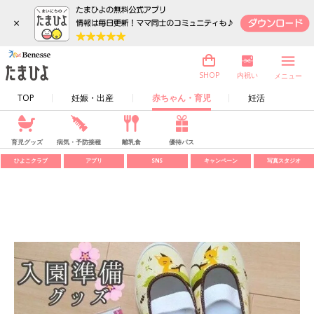
×
内祝い
SHOP
メニュー
TOP
妊娠・出産
赤ちゃん・育児
妊活
育児グッズ
病気・予防接種
離乳食
優待パス
ひよこクラブ
アプリ
SNS
キャンペーン
写真スタジオ