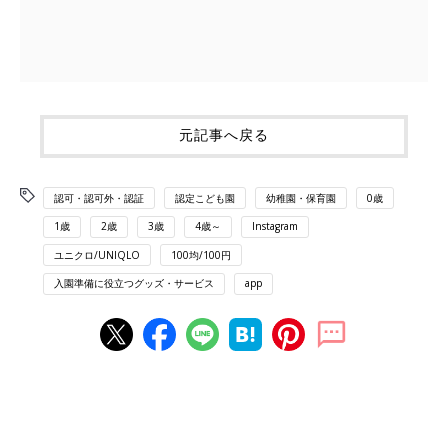
元記事へ戻る
認可・認可外・認証
認定こども園
幼稚園・保育園
0歳
1歳
2歳
3歳
4歳～
Instagram
ユニクロ/UNIQLO
100均/100円
入園準備に役立つグッズ・サービス
app