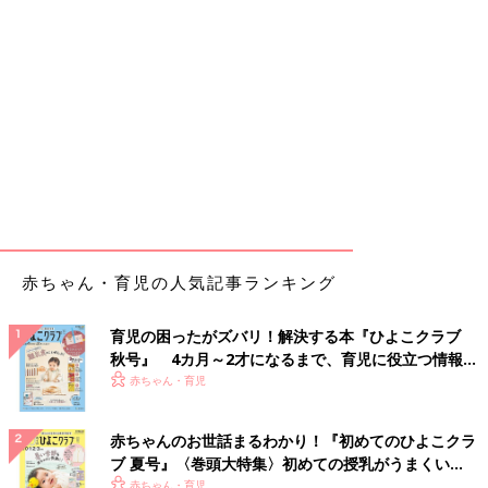
赤ちゃん・育児の人気記事ランキング
育児の困ったがズバリ！解決する本『ひよこクラブ
秋号』 4カ月～2才になるまで、育児に役立つ情報が
いっぱい！
赤ちゃん・育児
赤ちゃんのお世話まるわかり！『初めてのひよこクラ
ブ 夏号』〈巻頭大特集〉初めての授乳がうまくい
く！ おっぱい・ミルクの基本と夏のトラブル 解決テ
赤ちゃん・育児