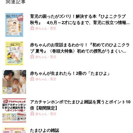
関連記事
育児の困ったがズバリ！解決する本『ひよこクラブ
秋号』 4カ月～2才になるまで、育児に役立つ情報が
いっぱい！
赤ちゃん・育児
赤ちゃんのお世話まるわかり！『初めてのひよこクラ
ブ 夏号』〈巻頭大特集〉初めての授乳がうまくい
く！ おっぱい・ミルクの基本と夏のトラブル 解決テ
赤ちゃん・育児
ク
赤ちゃんが生まれたら！2冊の「たまひよ」
赤ちゃん・育児
アカチャンホンポでたまひよ雑誌を買うとポイント10
倍【期間限定】
赤ちゃん・育児
たまひよの雑誌