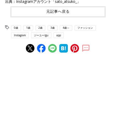
出典：Instagramアカウント「sato_atsuko_」
元記事へ戻る
0歳
1歳
2歳
3歳
4歳～
ファッション
Instagram
ジーユー/gu
app