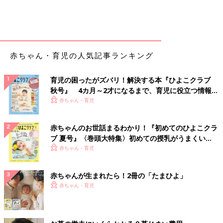
赤ちゃん・育児の人気記事ランキング
育児の困ったがズバリ！解決する本『ひよこクラブ
秋号』 4カ月～2才になるまで、育児に役立つ情報が
いっぱい！
赤ちゃん・育児
赤ちゃんのお世話まるわかり！『初めてのひよこクラ
ブ 夏号』〈巻頭大特集〉初めての授乳がうまくい
く！ おっぱい・ミルクの基本と夏のトラブル 解決テ
赤ちゃん・育児
ク
赤ちゃんが生まれたら！2冊の「たまひよ」
赤ちゃん・育児