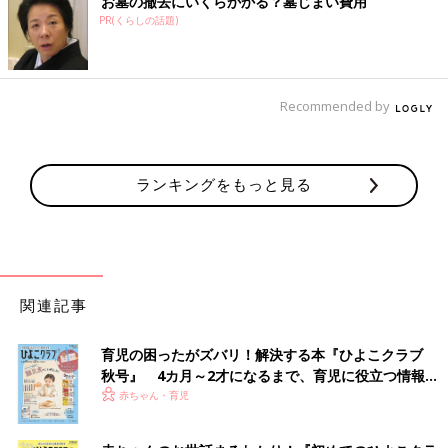
お墓の撤去にいくらかかる？墓じまい費用
PR(くらしの話題)
Recommended by
ランキングをもっと見る
関連記事
育児の困ったがズバリ！解決する本『ひよこクラブ
秋号』 4カ月～2才になるまで、育児に役立つ情報が
いっぱい！
赤ちゃん・育児