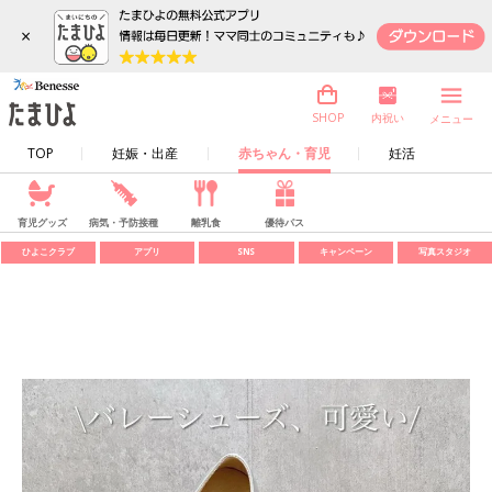
×
内祝い
SHOP
メニュー
TOP
妊娠・出産
赤ちゃん・育児
妊活
育児グッズ
病気・予防接種
離乳食
優待パス
ひよこクラブ
アプリ
SNS
キャンペーン
写真スタジオ