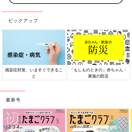
ピックアップ
ますぐできるこ
「もしものときの」赤ちゃん・
日本外来小児科
と
家族の防災
ト検
最新号