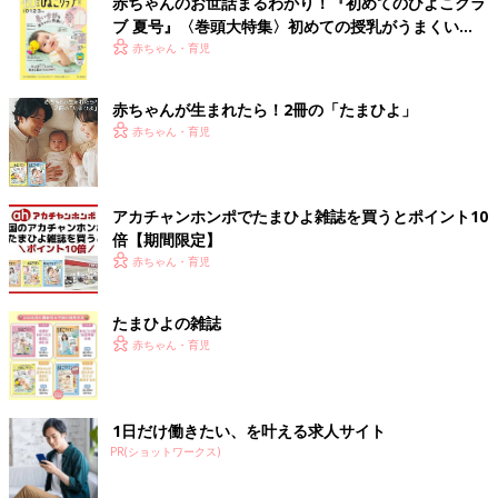
赤ちゃんのお世話まるわかり！『初めてのひよこクラ
ブ 夏号』〈巻頭大特集〉初めての授乳がうまくい
く！ おっぱい・ミルクの基本と夏のトラブル 解決テ
赤ちゃん・育児
ク
赤ちゃんが生まれたら！2冊の「たまひよ」
赤ちゃん・育児
アカチャンホンポでたまひよ雑誌を買うとポイント10
倍【期間限定】
赤ちゃん・育児
たまひよの雑誌
赤ちゃん・育児
1日だけ働きたい、を叶える求人サイト
PR(ショットワークス)