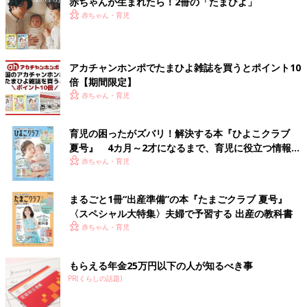
赤ちゃんが生まれたら！2冊の「たまひよ」
赤ちゃん・育児
アカチャンホンポでたまひよ雑誌を買うとポイント10
倍【期間限定】
赤ちゃん・育児
育児の困ったがズバリ！解決する本『ひよこクラブ
夏号』 4カ月～2才になるまで、育児に役立つ情報が
いっぱい！
赤ちゃん・育児
まるごと1冊“出産準備”の本『たまごクラブ 夏号』
〈スペシャル大特集〉夫婦で予習する 出産の教科書
赤ちゃん・育児
もらえる年金25万円以下の人が知るべき事
PR(くらしの話題)