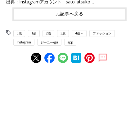
出典：Instagramアカウント「sato_atsuko_」
元記事へ戻る
0歳
1歳
2歳
3歳
4歳～
ファッション
Instagram
ジーユー/gu
app