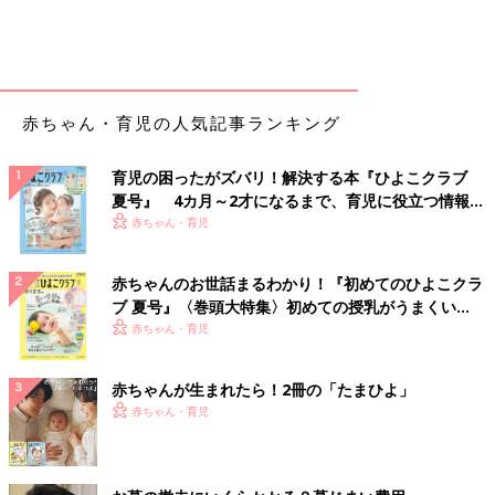
赤ちゃん・育児の人気記事ランキング
育児の困ったがズバリ！解決する本『ひよこクラブ
夏号』 4カ月～2才になるまで、育児に役立つ情報が
いっぱい！
赤ちゃん・育児
赤ちゃんのお世話まるわかり！『初めてのひよこクラ
ブ 夏号』〈巻頭大特集〉初めての授乳がうまくい
く！ おっぱい・ミルクの基本と夏のトラブル 解決テ
赤ちゃん・育児
ク
赤ちゃんが生まれたら！2冊の「たまひよ」
赤ちゃん・育児