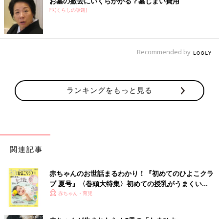
お墓の撤去にいくらかかる？墓じまい費用
PR(くらしの話題)
Recommended by
ランキングをもっと見る
関連記事
赤ちゃんのお世話まるわかり！『初めてのひよこクラ
ブ 夏号』〈巻頭大特集〉初めての授乳がうまくい
く！ おっぱい・ミルクの基本と夏のトラブル 解決テ
赤ちゃん・育児
ク