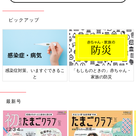
ピックアップ
日本外来小児科学会リーフレッ
六星占術 細木かおりさんの人生
ト検討会
相談
最新号