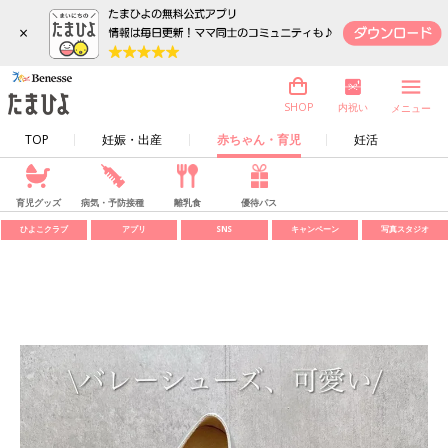
×
内祝い
SHOP
メニュー
TOP
妊娠・出産
赤ちゃん・育児
妊活
育児グッズ
病気・予防接種
離乳食
優待パス
ひよこクラブ
アプリ
SNS
キャンペーン
写真スタジオ