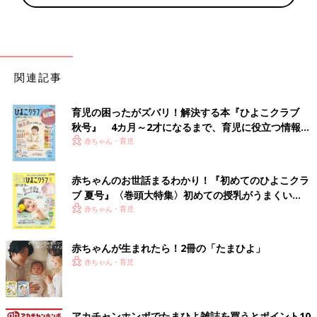
関連記事
育児の困ったがズバリ！解決する本『ひよこクラブ
秋号』 4カ月～2才になるまで、育児に役立つ情報が
いっぱい！
赤ちゃん・育児
赤ちゃんのお世話まるわかり！『初めてのひよこクラ
ブ 夏号』〈巻頭大特集〉初めての授乳がうまくい
く！ おっぱい・ミルクの基本と夏のトラブル 解決テ
赤ちゃん・育児
ク
赤ちゃんが生まれたら！2冊の「たまひよ」
赤ちゃん・育児
アカチャンホンポでたまひよ雑誌を買うとポイント10