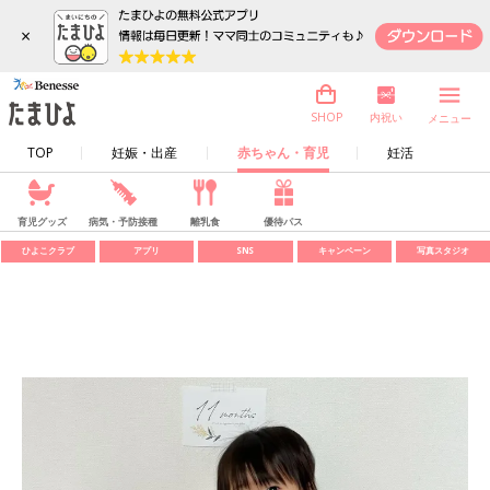
×
内祝い
SHOP
メニュー
TOP
妊娠・出産
赤ちゃん・育児
妊活
育児グッズ
病気・予防接種
離乳食
優待パス
ひよこクラブ
アプリ
SNS
キャンペーン
写真スタジオ