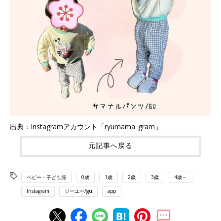
出典：Instagramアカウント「ryumama_gram」
元記事へ戻る
ベビー・子ども服
0歳
1歳
2歳
3歳
4歳～
Instagram
ジーユー/gu
app