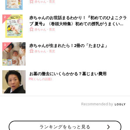
いっぱい！
赤ちゃん・育児
赤ちゃんのお世話まるわかり！『初めてのひよこクラ
ブ 夏号』〈巻頭大特集〉初めての授乳がうまくい
く！ おっぱい・ミルクの基本と夏のトラブル 解決テ
赤ちゃん・育児
ク
赤ちゃんが生まれたら！2冊の「たまひよ」
赤ちゃん・育児
お墓の撤去にいくらかかる？墓じまい費用
PR(くらしの話題)
Recommended by
ランキングをもっと見る