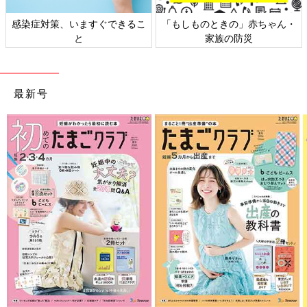
きるこ
「もしものときの」赤ちゃん・
日本外来小児科学会リーフ
家族の防災
ト検討会
最新号