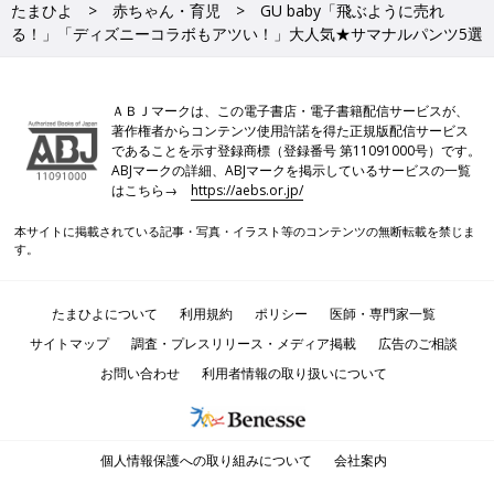
たまひよ
赤ちゃん・育児
GU baby「飛ぶように売れ
る！」「ディズニーコラボもアツい！」大人気★サマナルパンツ5選
ＡＢＪマークは、この電子書店・電子書籍配信サービスが、
著作権者からコンテンツ使用許諾を得た正規版配信サービス
であることを示す登録商標（登録番号 第11091000号）です。
ABJマークの詳細、ABJマークを掲示しているサービスの一覧
はこちら→
https://aebs.or.jp/
本サイトに掲載されている記事・写真・イラスト等のコンテンツの無断転載を禁じま
す。
たまひよについて
利用規約
ポリシー
医師・専門家一覧
サイトマップ
調査・プレスリリース・メディア掲載
広告のご相談
お問い合わせ
利用者情報の取り扱いについて
個人情報保護への取り組みについて
会社案内