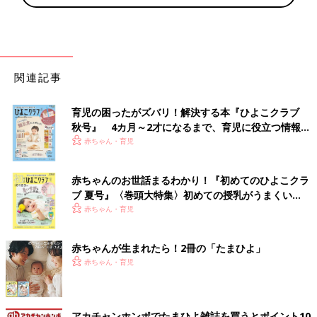
関連記事
育児の困ったがズバリ！解決する本『ひよこクラブ
秋号』 4カ月～2才になるまで、育児に役立つ情報が
いっぱい！
赤ちゃん・育児
赤ちゃんのお世話まるわかり！『初めてのひよこクラ
ブ 夏号』〈巻頭大特集〉初めての授乳がうまくい
く！ おっぱい・ミルクの基本と夏のトラブル 解決テ
赤ちゃん・育児
ク
赤ちゃんが生まれたら！2冊の「たまひよ」
赤ちゃん・育児
アカチャンホンポでたまひよ雑誌を買うとポイント10