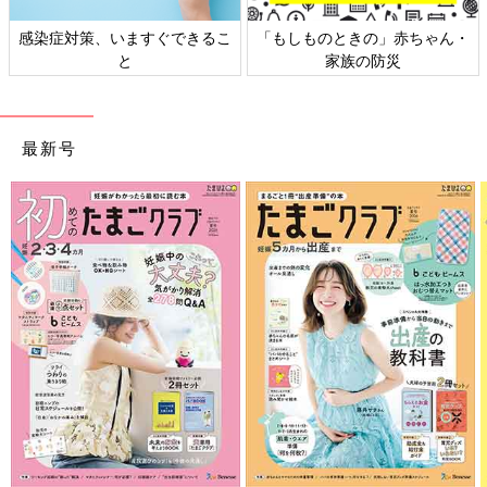
ん・
日本外来小児科学会リーフレッ
六星占術 細木かおりさんの人
ト検討会
相談
最新号