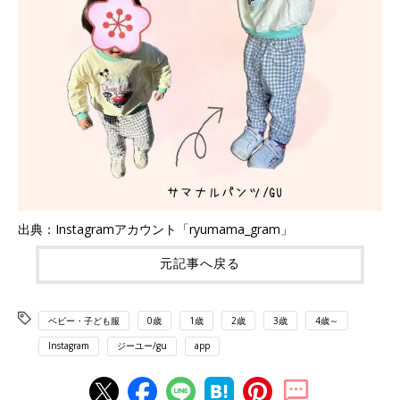
出典：Instagramアカウント「ryumama_gram」
元記事へ戻る
ベビー・子ども服
0歳
1歳
2歳
3歳
4歳～
Instagram
ジーユー/gu
app