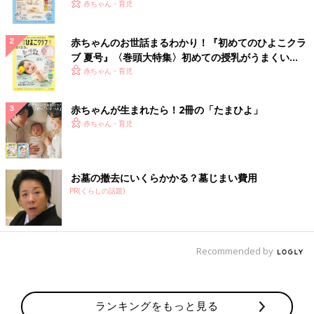
いっぱい！
赤ちゃん・育児
赤ちゃんのお世話まるわかり！『初めてのひよこクラ
ブ 夏号』〈巻頭大特集〉初めての授乳がうまくい
く！ おっぱい・ミルクの基本と夏のトラブル 解決テ
赤ちゃん・育児
ク
赤ちゃんが生まれたら！2冊の「たまひよ」
赤ちゃん・育児
お墓の撤去にいくらかかる？墓じまい費用
PR(くらしの話題)
Recommended by
ランキングをもっと見る