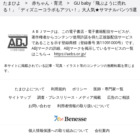
たまひよ
赤ちゃん・育児
GU baby「飛ぶように売れ
る！」「ディズニーコラボもアツい！」大人気★サマナルパンツ5選
ＡＢＪマークは、この電子書店・電子書籍配信サービスが、
著作権者からコンテンツ使用許諾を得た正規版配信サービス
であることを示す登録商標（登録番号 第11091000号）です。
ABJマークの詳細、ABJマークを掲示しているサービスの一覧
はこちら→
https://aebs.or.jp/
本サイトに掲載されている記事・写真・イラスト等のコンテンツの無断転載を禁じま
す。
たまひよについて
利用規約
ポリシー
医師・専門家一覧
サイトマップ
調査・プレスリリース・メディア掲載
広告のご相談
お問い合わせ
利用者情報の取り扱いについて
個人情報保護への取り組みについて
会社案内