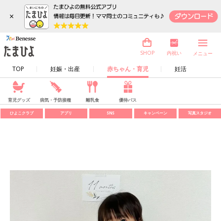
×
内祝い
SHOP
メニュー
TOP
妊娠・出産
赤ちゃん・育児
妊活
育児グッズ
病気・予防接種
離乳食
優待パス
ひよこクラブ
アプリ
SNS
キャンペーン
写真スタジオ