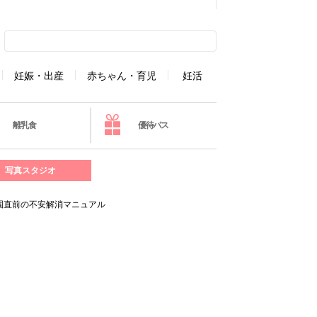
妊娠・出産
赤ちゃん・育児
妊活
離乳食
優待パス
写真スタジオ
園直前の不安解消マニュアル