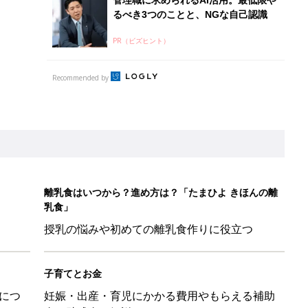
授乳の悩みや初めての離乳食作りに役立つ
子育てとお金
につ
妊娠・出産・育児にかかる費用やもらえる補助
金・助成金を解説
育園生活に慣れたのはいいけど、夫の子供への興味関心が薄れた気
91』
ポーツドリンクより麦茶が要注意!? 暑い季節に衛生的に持ち歩
】