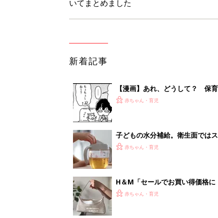
H＆М「セールでお買い得価格に
赤ちゃん・育児
【3COINS】お外遊びのお供
ート」
赤ちゃん・育児
<
1