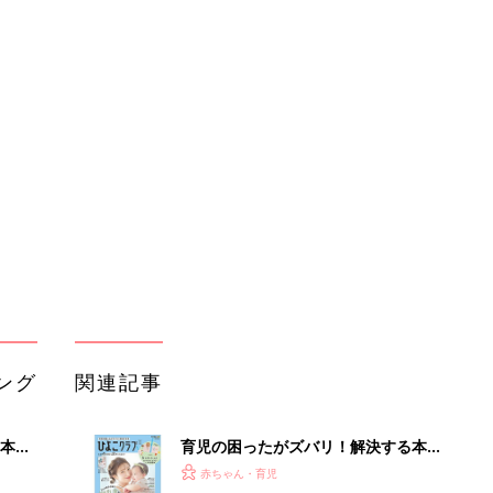
ング
関連記事
本
育児の困ったがズバリ！解決する本
2才
『ひよこクラブ 秋号』 4カ月～2才
赤ちゃん・育児
いっ
になるまで、育児に役立つ情報がいっ
ぱい！
初め
セリア「こんなのあったの？」「あの
大特
お悩みを解決」今欲しい！入園・進級
赤ちゃん・育児
 お
に使えるアイテム5選
ブル
たま
GU、しまむらetc.「これ狙ってた」
「色味が可愛すぎる」先取りコーデが
赤ちゃん・育児
大人気！春カラーアイテム5選
色あせない名作も、最新作も！ママと
由。
漫画のつきあい方
赤ちゃん・育児
3つ