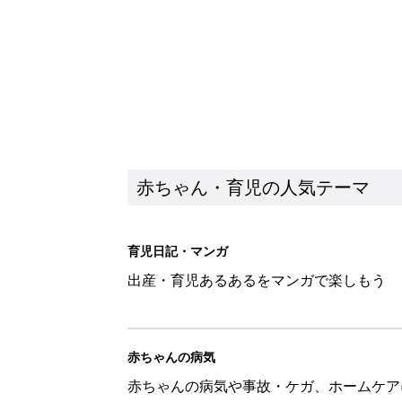
赤ちゃんの病気
赤ちゃんの病気や事故・ケガ、ホームケア
いてまとめました
新着記事
【漫画】あれ、どうして？ 保
がする……！『ふうふう子育て ＃
赤ちゃん・育児
子どもの水分補給。衛生面ではス
く3つのコツとは？【専門家監修
赤ちゃん・育児