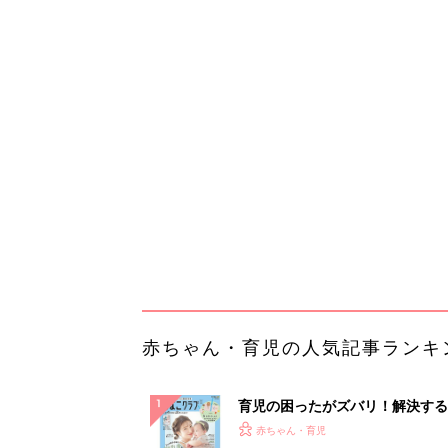
赤ちゃん・育児の人気記事ランキ
育児の困ったがズバリ！解決する
『ひよこクラブ 夏号』 4カ月～
赤ちゃん・育児
になるまで、育児に役立つ情報が
ぱい！
赤ちゃんのお世話まるわかり！『
てのひよこクラブ 夏号』〈巻頭
赤ちゃん・育児
集〉初めての授乳がうまくいく！
っぱい・ミルクの基本と夏のトラ
解決テク
赤ちゃんが生まれたら！2冊の「
ひよ」
赤ちゃん・育児
部下が指示待ちになる、本当の理
23年続く自律型組織に共通する「
の要素」
PR（ビズヒント）