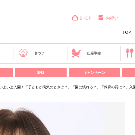
SHOP
内祝い
TOP
き
名づけ
出産準備
SNS
キャンペーン
いよいよ入園！「子どもが病気のときは？」「園に慣れる？」「保育の質は？」入