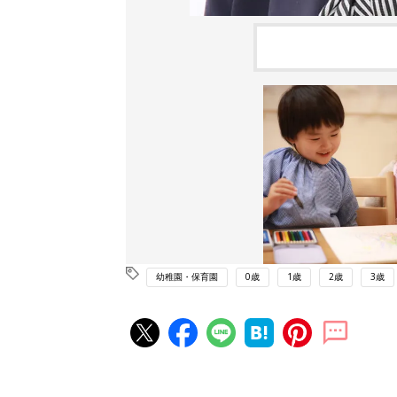
幼稚園・保育園
0歳
1歳
2歳
3歳