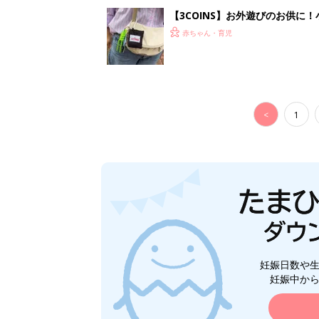
妊娠日数や
妊娠中か