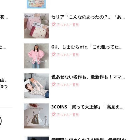
3COINS「買って大正解」「高見えで
可愛すぎ」大人気のファッショングッ
赤ちゃん・育児
ズ4選
管理職に求められるAI活用。最低限や
るべき3つのことと、NGな自己認識
PR（ビズヒント）
Recommended by
離乳食はいつから？進め方は？「たまひよ きほんの離
乳食」