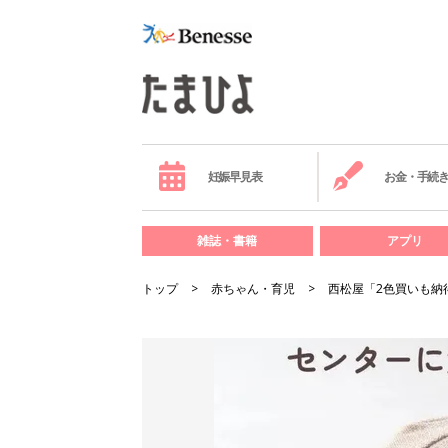
妊娠早見表
お金・手続
雑誌・書籍
アプリ
トップ
赤ちゃん・育児
西松屋「2色買いも納