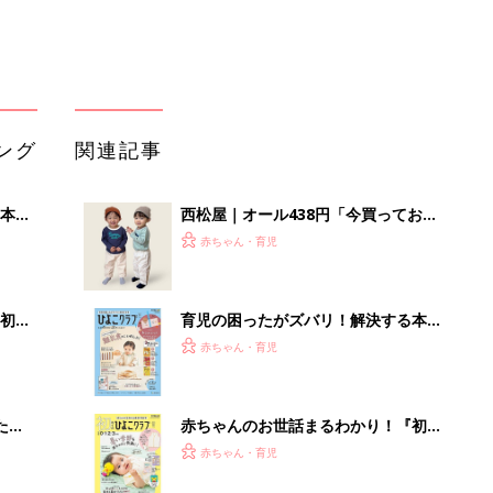
ング
関連記事
本
西松屋｜オール438円「今買っておく
2才
べき！」「保育園着にも◎」元子ども
赤ちゃん・育児
いっ
服販売員ライターが推す★長袖Tシャ
ツ5選
初め
育児の困ったがズバリ！解決する本
大特
『ひよこクラブ 秋号』 4カ月～2才
赤ちゃん・育児
 お
になるまで、育児に役立つ情報がいっ
ブル
ぱい！
たま
赤ちゃんのお世話まるわかり！『初め
てのひよこクラブ 夏号』〈巻頭大特
赤ちゃん・育児
集〉初めての授乳がうまくいく！ お