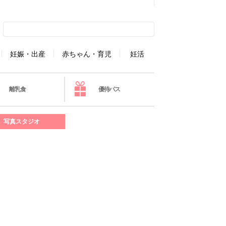
妊娠・出産
赤ちゃん・育児
妊活
離乳食
優待パス
写真スタジオ