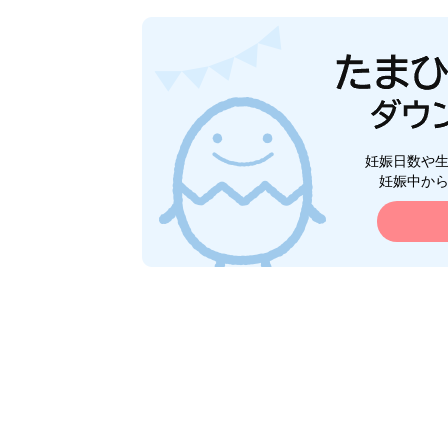
妊娠日数や
妊娠中か