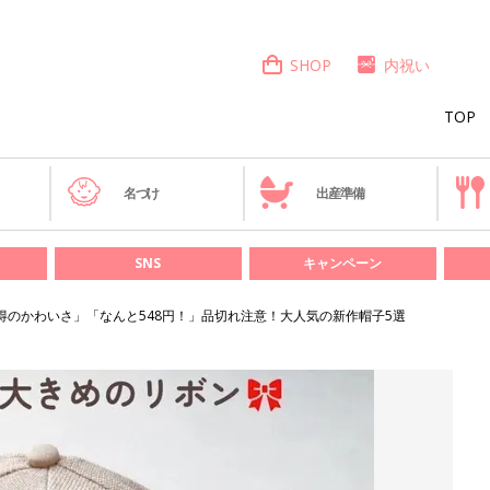
SHOP
内祝い
TOP
き
名づけ
出産準備
SNS
キャンペーン
得のかわいさ」「なんと548円！」品切れ注意！大人気の新作帽子5選