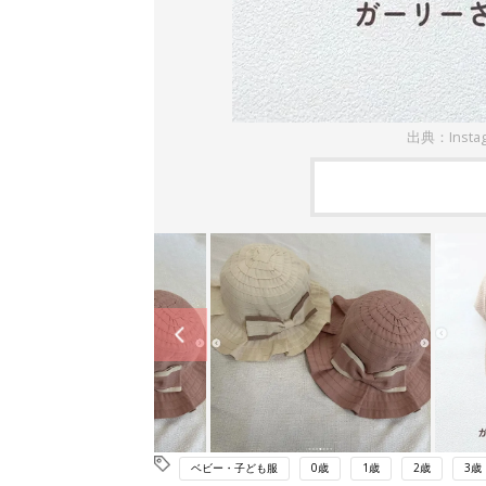
出典：Insta
ベビー・子ども服
0歳
1歳
2歳
3歳