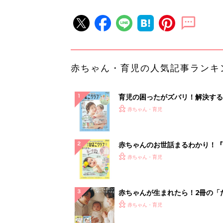
赤ちゃん・育児の人気記事ランキ
育児の困ったがズバリ！解決する
『ひよこクラブ 夏号』 4カ月～
赤ちゃん・育児
になるまで、育児に役立つ情報が
ぱい！
赤ちゃんのお世話まるわかり！『
てのひよこクラブ 夏号』〈巻頭
赤ちゃん・育児
集〉初めての授乳がうまくいく！
っぱい・ミルクの基本と夏のトラ
解決テク
赤ちゃんが生まれたら！2冊の「
ひよ」
赤ちゃん・育児