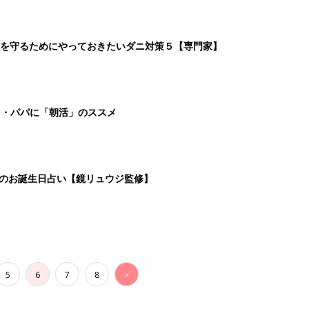
を守るためにやっておきたいダニ対策５【専門家】
マ・パパに「朝活」のススメ
日のお誕生日占い【鏡リュウジ監修】
5
6
7
8
>