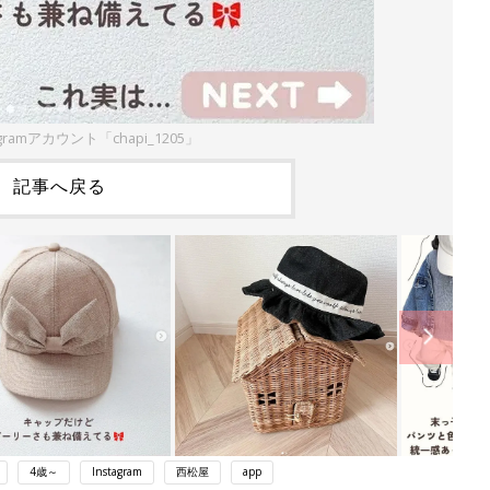
gramアカウント「chapi_1205」
記事へ戻る
4歳～
Instagram
西松屋
app