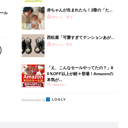
っぱい・ミルクの基本と夏のトラブル
解決テク
赤ちゃんが生まれたら！2冊の「たま
セール
ひよ」
赤ちゃん・育児
西松屋「可愛すぎてテンションあが
る」「機能性も◎」元子ども服販売員
赤ちゃん・育児
ライター厳選★冬小物4選
「え、こんなセールやってたの？」8
0％OFF以上が続々登場！Amazonの
本気が...
PR（Amazon）
Recommended by