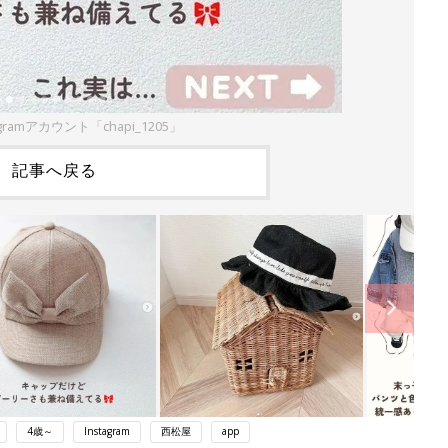
gramアカウント「chapi_1205」
記事へ戻る
4歳～
Instagram
西松屋
app