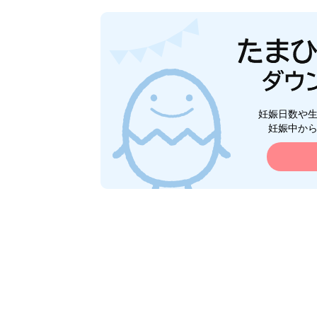
妊娠日数や
妊娠中か