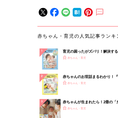
赤ちゃん・育児の人気記事ランキ
育児の困ったがズバリ！解決する
『ひよこクラブ 夏号』 4カ月～
赤ちゃん・育児
になるまで、育児に役立つ情報が
ぱい！
赤ちゃんのお世話まるわかり！『
てのひよこクラブ 夏号』〈巻頭
赤ちゃん・育児
集〉初めての授乳がうまくいく！
っぱい・ミルクの基本と夏のトラ
解決テク
赤ちゃんが生まれたら！2冊の「
ひよ」
赤ちゃん・育児