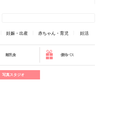
妊娠・出産
赤ちゃん・育児
妊活
離乳食
優待パス
写真スタジオ