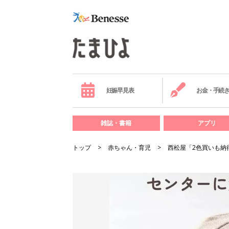
妊娠早見表
お金・手続
雑誌・書籍
アプリ
トップ
赤ちゃん・育児
西松屋「2色買いも納