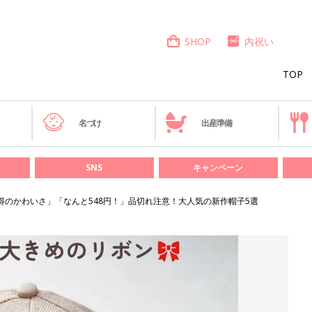
SHOP
内祝い
TOP
き
名づけ
出産準備
SNS
キャンペーン
得のかわいさ」「なんと548円！」品切れ注意！大人気の新作帽子5選