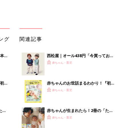
ング
関連記事
本
西松屋｜オール438円「今買っておく
2才
べき！」「保育園着にも◎」元子ども
赤ちゃん・育児
いっ
服販売員ライターが推す★長袖Tシャ
ツ5選
初め
赤ちゃんのお世話まるわかり！『初め
大特
てのひよこクラブ 夏号』〈巻頭大特
赤ちゃん・育児
 お
集〉初めての授乳がうまくいく！ お
ブル
っぱい・ミルクの基本と夏のトラブル
解決テク
たま
赤ちゃんが生まれたら！2冊の「たま
ひよ」
赤ちゃん・育児