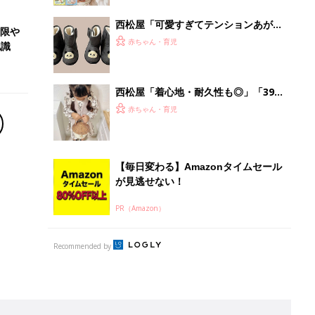
西松屋「可愛すぎてテンションあが
低限や
る」「機能性も◎」元子ども服販売員
赤ちゃん・育児
認識
ライター厳選★冬小物4選
西松屋「着心地・耐久性も◎」「399
円なのに高クオリティ」元子ども服販
赤ちゃん・育児
売員ライターが推す★秋冬のお出かけ
アイテム5選
【毎日変わる】Amazonタイムセール
が見逃せない！
PR（Amazon）
Recommended by