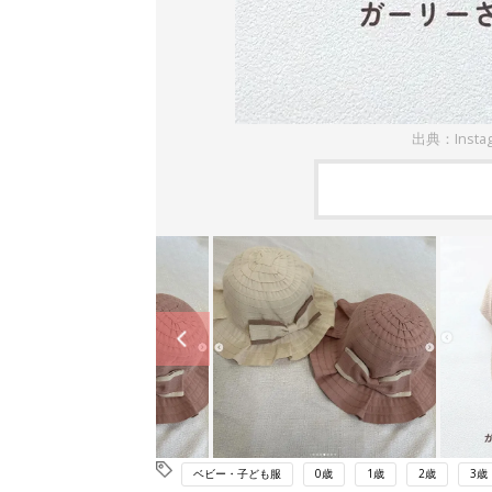
出典：Insta
ベビー・子ども服
0歳
1歳
2歳
3歳