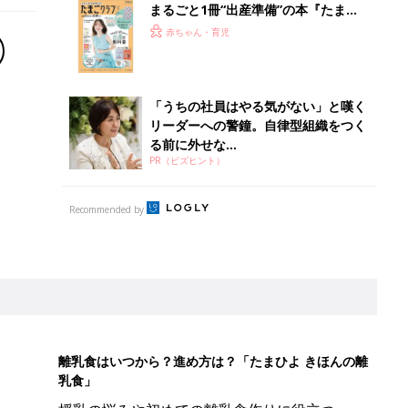
まるごと1冊“出産準備”の本『たまご
クラブ 夏号』〈スペシャル大特集〉
赤ちゃん・育児
夫婦で予習する 出産の教科書
「うちの社員はやる気がない」と嘆く
リーダーへの警鐘。自律型組織をつく
る前に外せな...
PR（ビズヒント）
Recommended by
離乳食はいつから？進め方は？「たまひよ きほんの離
乳食」