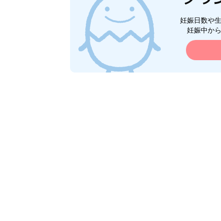
妊娠日数や
妊娠中か