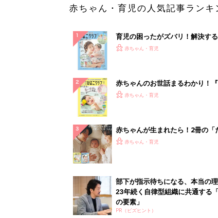
赤ちゃん・育児の人気記事ランキ
育児の困ったがズバリ！解決する
『ひよこクラブ 夏号』 4カ月～
赤ちゃん・育児
になるまで、育児に役立つ情報が
ぱい！
赤ちゃんのお世話まるわかり！『
てのひよこクラブ 夏号』〈巻頭
赤ちゃん・育児
集〉初めての授乳がうまくいく！
っぱい・ミルクの基本と夏のトラ
解決テク
赤ちゃんが生まれたら！2冊の「
ひよ」
赤ちゃん・育児
部下が指示待ちになる、本当の理
23年続く自律型組織に共通する「
の要素」
PR（ビズヒント）