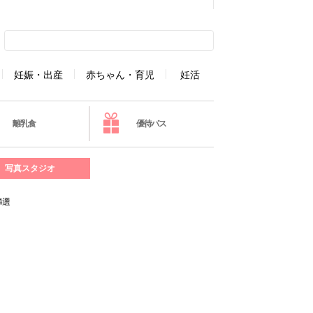
妊娠・出産
赤ちゃん・育児
妊活
離乳食
優待パス
写真スタジオ
4選