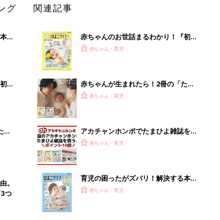
ング
関連記事
本
赤ちゃんのお世話まるわかり！『初め
2才
てのひよこクラブ 夏号』〈巻頭大特
赤ちゃん・育児
いっ
集〉初めての授乳がうまくいく！ お
っぱい・ミルクの基本と夏のトラブル
解決テク
初め
赤ちゃんが生まれたら！2冊の「たま
大特
ひよ」
赤ちゃん・育児
 お
ブル
たま
アカチャンホンポでたまひよ雑誌を買
うとポイント10倍【期間限定】
赤ちゃん・育児
育児の困ったがズバリ！解決する本
由。
『ひよこクラブ 秋号』 4カ月～2才
赤ちゃん・育児
3つ
になるまで、育児に役立つ情報がいっ
ぱい！