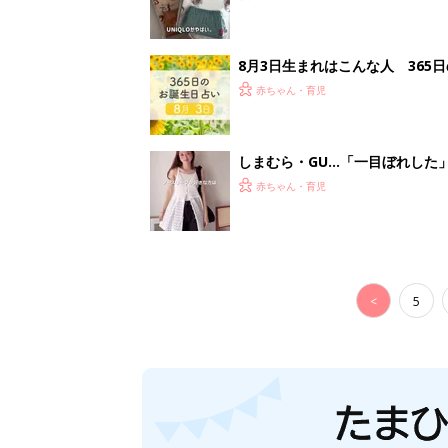
8月3日生まれはこんな人 365
赤ちゃん・育児
しまむら・GU…「一目ぼれした
赤ちゃん・育児
<
5