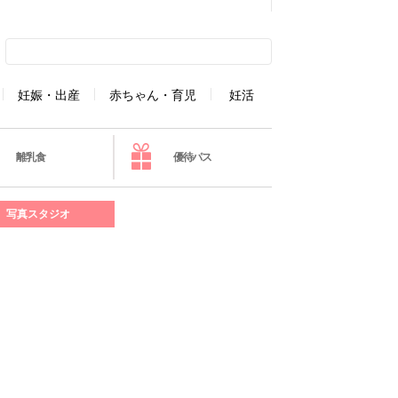
妊娠・出産
赤ちゃん・育児
妊活
離乳食
優待パス
写真スタジオ