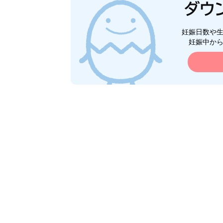
妊娠日数や
妊娠中か