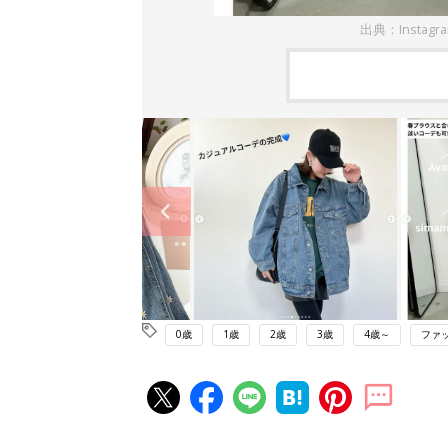
出典：Instagr
0歳
1歳
2歳
3歳
4歳～
ファ