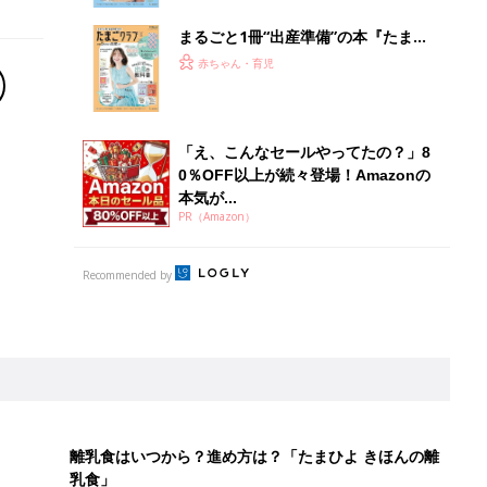
ぱい！
まるごと1冊“出産準備”の本『たまご
クラブ 夏号』〈スペシャル大特集〉
赤ちゃん・育児
夫婦で予習する 出産の教科書
「え、こんなセールやってたの？」8
0％OFF以上が続々登場！Amazonの
本気が...
PR（Amazon）
Recommended by
離乳食はいつから？進め方は？「たまひよ きほんの離
乳食」