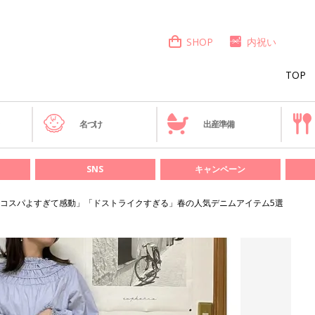
SHOP
内祝い
TOP
き
名づけ
出産準備
SNS
キャンペーン
コスパよすぎて感動」「ドストライクすぎる」春の人気デニムアイテム5選