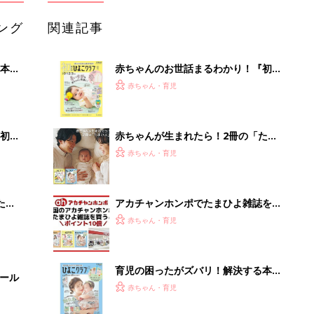
ング
関連記事
本
赤ちゃんのお世話まるわかり！『初め
2才
てのひよこクラブ 夏号』〈巻頭大特
赤ちゃん・育児
いっ
集〉初めての授乳がうまくいく！ お
っぱい・ミルクの基本と夏のトラブル
解決テク
初め
赤ちゃんが生まれたら！2冊の「たま
大特
ひよ」
赤ちゃん・育児
 お
ブル
たま
アカチャンホンポでたまひよ雑誌を買
うとポイント10倍【期間限定】
赤ちゃん・育児
育児の困ったがズバリ！解決する本
セール
『ひよこクラブ 秋号』 4カ月～2才
赤ちゃん・育児
になるまで、育児に役立つ情報がいっ