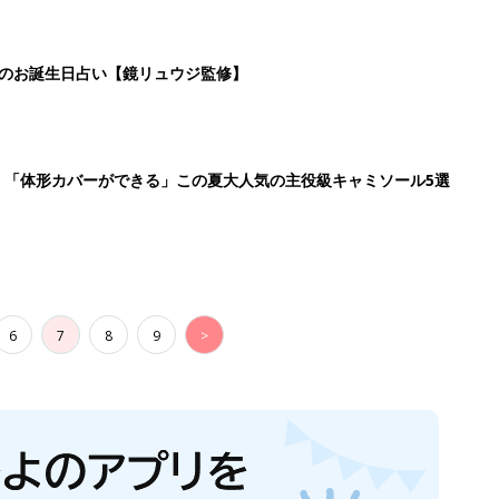
日のお誕生日占い【鏡リュウジ監修】
」「体形カバーができる」この夏大人気の主役級キャミソール5選
6
7
8
9
>