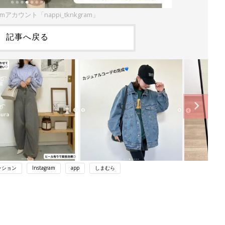
amアカウント「nappi_tknkgram」
記事へ戻る
ッション
Instagram
app
しまむら