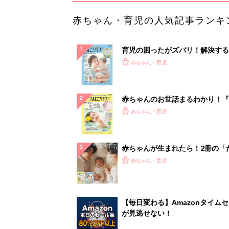
赤ちゃん・育児の人気記事ランキ
育児の困ったがズバリ！解決する
『ひよこクラブ 夏号』 4カ月～
赤ちゃん・育児
になるまで、育児に役立つ情報が
ぱい！
赤ちゃんのお世話まるわかり！『
てのひよこクラブ 夏号』〈巻頭
赤ちゃん・育児
集〉初めての授乳がうまくいく！
っぱい・ミルクの基本と夏のトラ
解決テク
赤ちゃんが生まれたら！2冊の「
ひよ」
赤ちゃん・育児
【毎日変わる】Amazonタイム
が見逃せない！