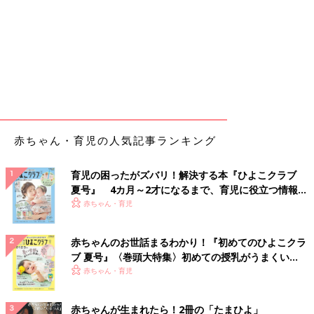
赤ちゃん・育児の人気記事ランキング
育児の困ったがズバリ！解決する本『ひよこクラブ
夏号』 4カ月～2才になるまで、育児に役立つ情報が
いっぱい！
赤ちゃん・育児
赤ちゃんのお世話まるわかり！『初めてのひよこクラ
ブ 夏号』〈巻頭大特集〉初めての授乳がうまくい
く！ おっぱい・ミルクの基本と夏のトラブル 解決テ
赤ちゃん・育児
ク
赤ちゃんが生まれたら！2冊の「たまひよ」