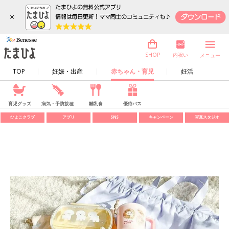
×
内祝い
SHOP
メニュー
TOP
妊娠・出産
赤ちゃん・育児
妊活
育児グッズ
病気・予防接種
離乳食
優待パス
ひよこクラブ
アプリ
SNS
キャンペーン
写真スタジオ