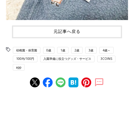
元記事へ戻る
幼稚園・保育園
0歳
1歳
2歳
3歳
4歳～
100均/100円
入園準備に役立つグッズ・サービス
3COINS
app