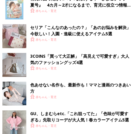
夏号』 4カ月～2才になるまで、育児に役立つ情報が
いっぱい！
赤ちゃん・育児
セリア「こんなのあったの？」「あのお悩みを解決」
今欲しい！入園・進級に使えるアイテム5選
赤ちゃん・育児
3COINS「買って大正解」「高見えで可愛すぎ」大人
気のファッショングッズ4選
赤ちゃん・育児
色あせない名作も、最新作も！ママと漫画のつきあい
方
赤ちゃん・育児
GU、しまむらetc.「これ狙ってた」「色味が可愛す
ぎる」先取りコーデが大人気！春カラーアイテム5選
赤ちゃん・育児