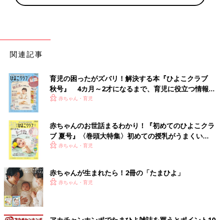
関連記事
育児の困ったがズバリ！解決する本『ひよこクラブ
秋号』 4カ月～2才になるまで、育児に役立つ情報が
いっぱい！
赤ちゃん・育児
赤ちゃんのお世話まるわかり！『初めてのひよこクラ
ブ 夏号』〈巻頭大特集〉初めての授乳がうまくい
く！ おっぱい・ミルクの基本と夏のトラブル 解決テ
赤ちゃん・育児
ク
赤ちゃんが生まれたら！2冊の「たまひよ」
赤ちゃん・育児
アカチャンホンポでたまひよ雑誌を買うとポイント10