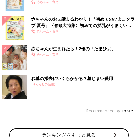
いっぱい！
赤ちゃん・育児
赤ちゃんのお世話まるわかり！『初めてのひよこクラ
ブ 夏号』〈巻頭大特集〉初めての授乳がうまくい
く！ おっぱい・ミルクの基本と夏のトラブル 解決テ
赤ちゃん・育児
ク
赤ちゃんが生まれたら！2冊の「たまひよ」
赤ちゃん・育児
お墓の撤去にいくらかかる？墓じまい費用
PR(くらしの話題)
Recommended by
ランキングをもっと見る