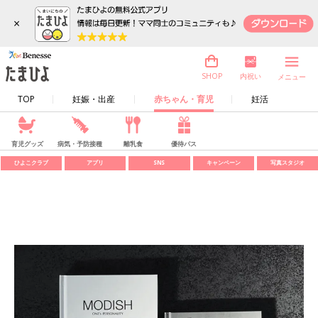
×
内祝い
SHOP
メニュー
TOP
妊娠・出産
赤ちゃん・育児
妊活
育児グッズ
病気・予防接種
離乳食
優待パス
ひよこクラブ
アプリ
SNS
キャンペーン
写真スタジオ