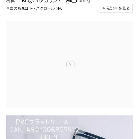
出典：Instagramアカウント「yyk__home」
▼
次の画像は下へスクロール (4/6)
▶
元記事を見る