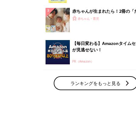
っぱい・ミルクの基本と夏のトラ
解決テク
赤ちゃんが生まれたら！2冊の「
ひよ」
赤ちゃん・育児
【毎日変わる】Amazonタイム
が見逃せない！
PR（Amazon）
ランキングをもっと見る