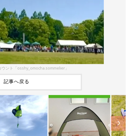
ウント「osshy_omocha.sommelier」
記事へ戻る