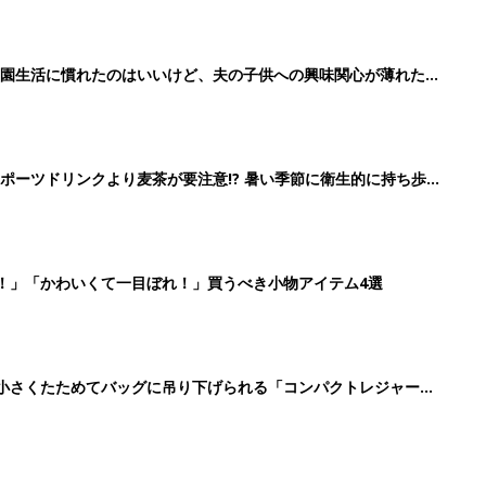
育園生活に慣れたのはいいけど、夫の子供への興味関心が薄れた気
91』
ポーツドリンクより麦茶が要注意!? 暑い季節に衛生的に持ち歩
】
！」「かわいくて一目ぼれ！」買うべき小物アイテム4選
に！小さくたためてバッグに吊り下げられる「コンパクトレジャーシ