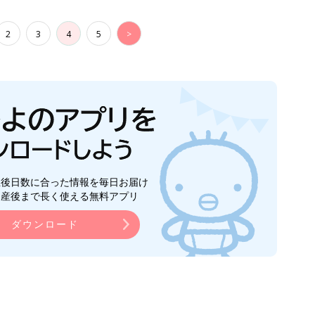
2
3
4
5
>
生後日数に合った情報を毎日お届け
ら産後まで長く使える無料アプリ
ダウンロード