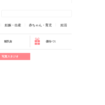
妊娠・出産
赤ちゃん・育児
妊活
離乳食
優待パス
写真スタジオ