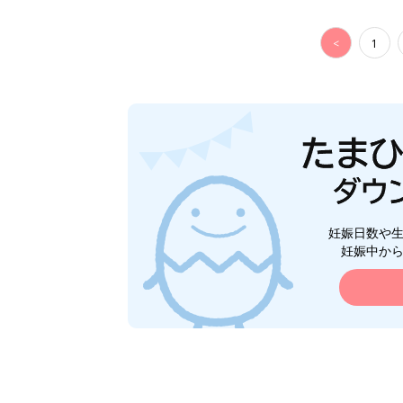
<
1
妊娠日数や
妊娠中か