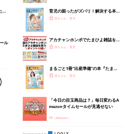
ブル
たま
育児の困ったがズバリ！解決する本
『ひよこクラブ 秋号』 4カ月～2才
赤ちゃん・育児
になるまで、育児に役立つ情報がいっ
ぱい！
アカチャンホンポでたまひよ雑誌を買
セール
うとポイント10倍【期間限定】
赤ちゃん・育児
まるごと1冊“出産準備”の本『たまご
クラブ 夏号』〈スペシャル大特集〉
赤ちゃん・育児
夫婦で予習する 出産の教科書
「今日の目玉商品は？」毎日変わるA
mazonタイムセールが見逃せない
PR（Amazon）
Recommended by