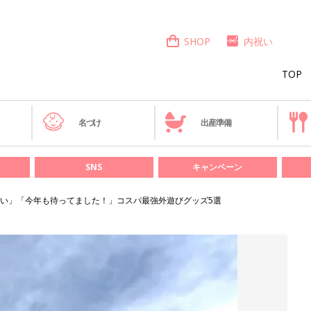
SHOP
内祝い
TOP
き
名づけ
出産準備
SNS
キャンペーン
い」「今年も待ってました！」コスパ最強外遊びグッズ5選