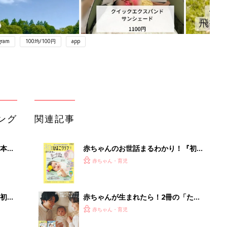
gram
100均/100円
app
ング
関連記事
本
赤ちゃんのお世話まるわかり！『初め
2才
てのひよこクラブ 夏号』〈巻頭大特
赤ちゃん・育児
いっ
集〉初めての授乳がうまくいく！ お
っぱい・ミルクの基本と夏のトラブル
解決テク
初め
赤ちゃんが生まれたら！2冊の「たま
大特
ひよ」
赤ちゃん・育児
 お