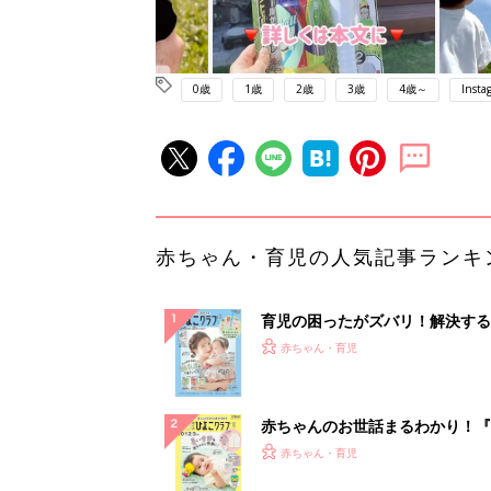
0歳
1歳
2歳
3歳
4歳～
Insta
赤ちゃん・育児の人気記事ランキ
育児の困ったがズバリ！解決する
『ひよこクラブ 夏号』 4カ月～
赤ちゃん・育児
になるまで、育児に役立つ情報が
ぱい！
赤ちゃんのお世話まるわかり！『
てのひよこクラブ 夏号』〈巻頭
赤ちゃん・育児
集〉初めての授乳がうまくいく！