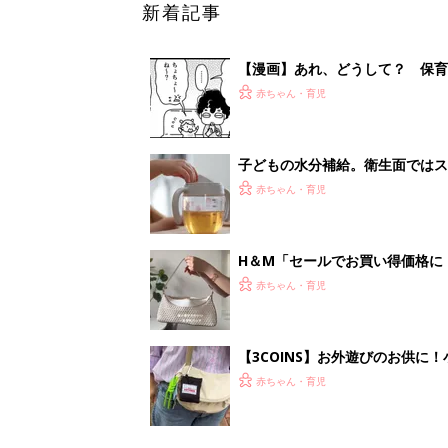
新着記事
【漫画】あれ、どうして？ 保
がする……！『ふうふう子育て ＃
赤ちゃん・育児
子どもの水分補給。衛生面ではス
く3つのコツとは？【専門家監修
赤ちゃん・育児
H＆М「セールでお買い得価格に
赤ちゃん・育児
【3COINS】お外遊びのお供
ート」
赤ちゃん・育児