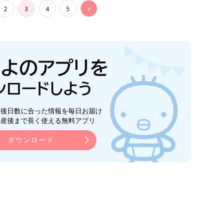
2
3
4
5
>
生後日数に合った情報を毎日お届け
ら産後まで長く使える無料アプリ
ダウンロード