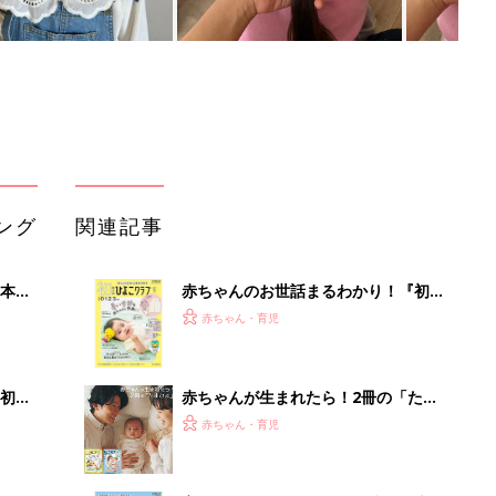
ング
関連記事
本
赤ちゃんのお世話まるわかり！『初め
2才
てのひよこクラブ 夏号』〈巻頭大特
赤ちゃん・育児
いっ
集〉初めての授乳がうまくいく！ お
っぱい・ミルクの基本と夏のトラブル
解決テク
初め
赤ちゃんが生まれたら！2冊の「たま
大特
ひよ」
赤ちゃん・育児
 お
ブル