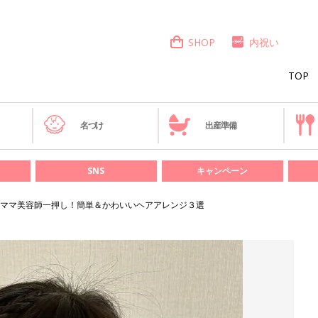
SHOP
内祝い
TOP
き
名づけ
出産準備
SNS
キャンペーン
ママ美容師一押し！簡単＆かわいいヘアアレンジ３選