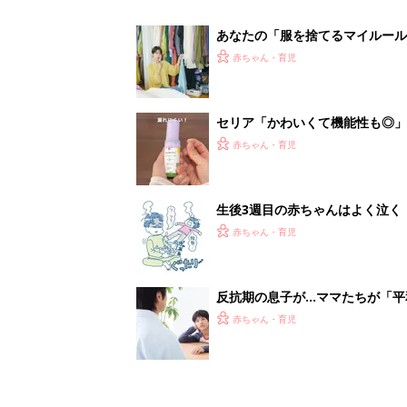
あなたの「服を捨てるマイルー
スタイリストが喝！
赤ちゃん・育児
セリア「かわいくて機能性も◎」
赤ちゃん・育児
生後3週目の赤ちゃんはよく泣く
って本当？【専門家】
赤ちゃん・育児
反抗期の息子が...ママたちが「
赤ちゃん・育児