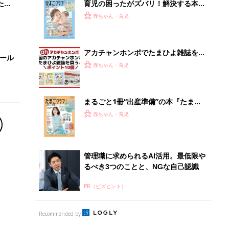
たま
育児の困ったがズバリ！解決する本
『ひよこクラブ 秋号』 4カ月～2才
赤ちゃん・育児
になるまで、育児に役立つ情報がいっ
ぱい！
アカチャンホンポでたまひよ雑誌を買
セール
うとポイント10倍【期間限定】
赤ちゃん・育児
まるごと1冊“出産準備”の本『たまご
クラブ 夏号』〈スペシャル大特集〉
赤ちゃん・育児
夫婦で予習する 出産の教科書
管理職に求められるAI活用。最低限や
るべき3つのことと、NGな自己認識
PR（ビズヒント）
Recommended by