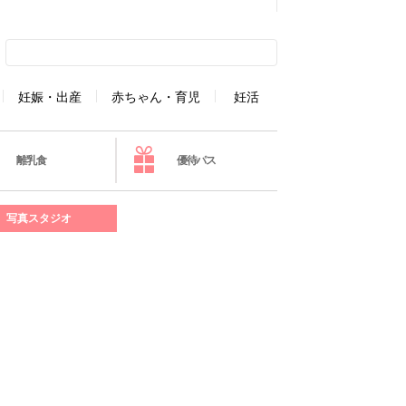
妊娠・出産
赤ちゃん・育児
妊活
離乳食
優待パス
写真スタジオ