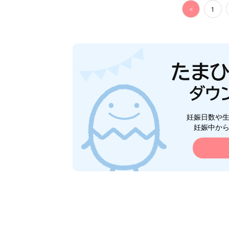
<
1
妊娠日数や
妊娠中か