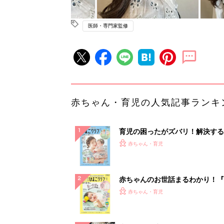
医師・専門家監修
赤ちゃん・育児の人気記事ランキ
育児の困ったがズバリ！解決する
『ひよこクラブ 夏号』 4カ月～
赤ちゃん・育児
になるまで、育児に役立つ情報が
ぱい！
赤ちゃんのお世話まるわかり！『
てのひよこクラブ 夏号』〈巻頭
赤ちゃん・育児
集〉初めての授乳がうまくいく！
っぱい・ミルクの基本と夏のトラ
解決テク