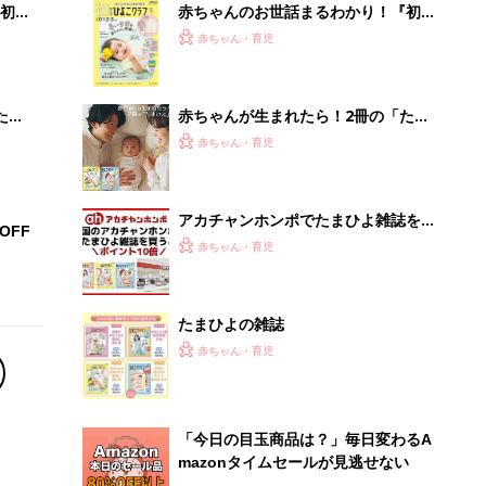
初め
赤ちゃんのお世話まるわかり！『初め
大特
てのひよこクラブ 夏号』〈巻頭大特
赤ちゃん・育児
 お
集〉初めての授乳がうまくいく！ お
ブル
っぱい・ミルクの基本と夏のトラブル
解決テク
たま
赤ちゃんが生まれたら！2冊の「たま
ひよ」
赤ちゃん・育児
アカチャンホンポでたまひよ雑誌を買
OFF
うとポイント10倍【期間限定】
赤ちゃん・育児
たまひよの雑誌
赤ちゃん・育児
「今日の目玉商品は？」毎日変わるA
mazonタイムセールが見逃せない