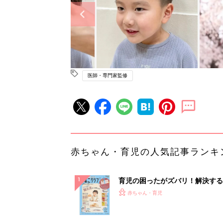
医師・専門家監修
赤ちゃん・育児の人気記事ランキ
育児の困ったがズバリ！解決する
『ひよこクラブ 秋号』 4カ月～
赤ちゃん・育児
になるまで、育児に役立つ情報が
ぱい！