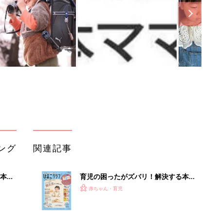
ング
関連記事
本
育児の困ったがズバリ！解決する本
2才
『ひよこクラブ 秋号』 4カ月～2才
赤ちゃん・育児
いっ
になるまで、育児に役立つ情報がいっ
ぱい！