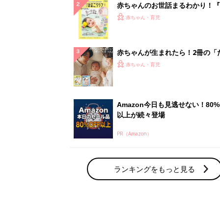
赤ちゃんのお世話まるわかり！『
てのひよこクラブ 夏号』〈巻頭
赤ちゃん・育児
集〉初めての授乳がうまくいく！
っぱい・ミルクの基本と夏のトラ
解決テク
赤ちゃんが生まれたら！2冊の「
ひよ」
赤ちゃん・育児
Amazon今日も見逃せない！80%
以上が続々登場
PR（Amazon）
ランキングをもっと見る