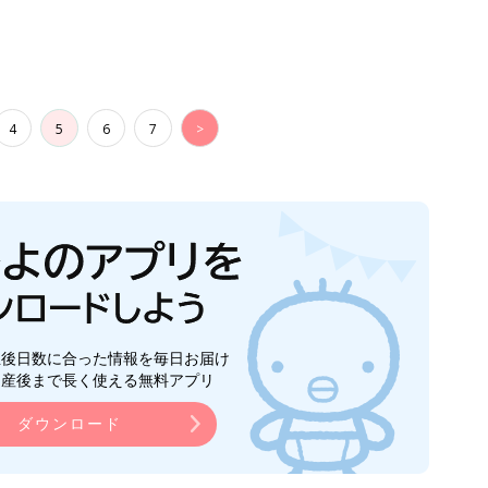
4
5
6
7
>
生後日数に合った情報を毎日お届け
ら産後まで長く使える無料アプリ
ダウンロード