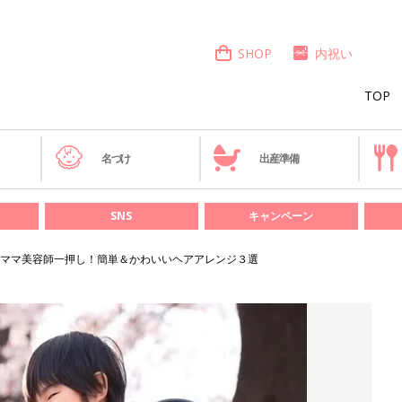
SHOP
内祝い
TOP
き
名づけ
出産準備
SNS
キャンペーン
ママ美容師一押し！簡単＆かわいいヘアアレンジ３選