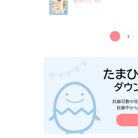
赤ちゃん・育児
<
3
妊娠日数や
妊娠中か