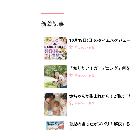
新着記事
10月18日(日)のタイムスケジュ
赤ちゃん・育児
「知りたい！ガーデニング」何
赤ちゃん・育児
赤ちゃんが生まれたら！2冊の「
赤ちゃん・育児
育児の困ったがズバリ！解決する
つ情報がいっぱい！