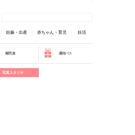
妊娠・出産
赤ちゃん・育児
妊活
離乳食
優待パス
写真スタジオ