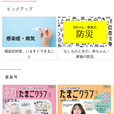
ピックアップ
日本外来小児科学会リーフレッ
六星占術 細木かおりさんの人生
ト検討会
相談
最新号