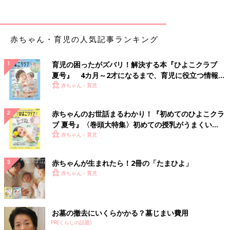
赤ちゃん・育児の人気記事ランキング
育児の困ったがズバリ！解決する本『ひよこクラブ
夏号』 4カ月～2才になるまで、育児に役立つ情報が
いっぱい！
赤ちゃん・育児
赤ちゃんのお世話まるわかり！『初めてのひよこクラ
ブ 夏号』〈巻頭大特集〉初めての授乳がうまくい
く！ おっぱい・ミルクの基本と夏のトラブル 解決テ
赤ちゃん・育児
ク
赤ちゃんが生まれたら！2冊の「たまひよ」
赤ちゃん・育児
お墓の撤去にいくらかかる？墓じまい費用
PR(くらしの話題)