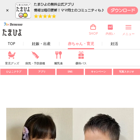
×
内祝い
SHOP
メニュー
TOP
妊娠・出産
赤ちゃん・育児
妊活
育児グッズ
病気・予防接種
離乳食
優待パス
ひよこクラブ
アプリ
SNS
キャンペーン
写真スタジオ