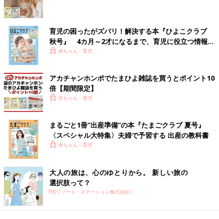
育児の困ったがズバリ！解決する本『ひよこクラブ
秋号』 4カ月～2才になるまで、育児に役立つ情報が
いっぱい！
赤ちゃん・育児
アカチャンホンポでたまひよ雑誌を買うとポイント10
倍【期間限定】
赤ちゃん・育児
まるごと1冊“出産準備”の本『たまごクラブ 夏号』
〈スペシャル大特集〉夫婦で予習する 出産の教科書
赤ちゃん・育児
大人の旅は、心のゆとりから。 新しい旅の
選択肢って？
PR(リゾート・ステーション株式会社)