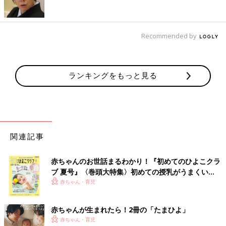
Recommended by
ランキングをもっと見る
関連記事
赤ちゃんのお世話まるわかり！『初めてのひよこクラ
ブ 夏号』〈巻頭大特集〉初めての授乳がうまくい
く！ おっぱい・ミルクの基本と夏のトラブル 解決テ
赤ちゃん・育児
ク
赤ちゃんが生まれたら！2冊の「たまひよ」
赤ちゃん・育児