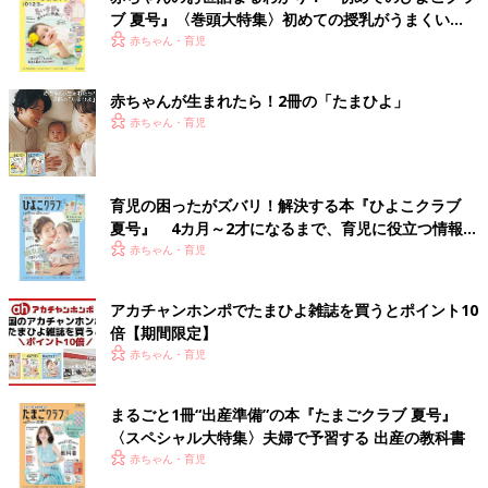
ブ 夏号』〈巻頭大特集〉初めての授乳がうまくい
く！ おっぱい・ミルクの基本と夏のトラブル 解決テ
赤ちゃん・育児
ク
赤ちゃんが生まれたら！2冊の「たまひよ」
赤ちゃん・育児
育児の困ったがズバリ！解決する本『ひよこクラブ
夏号』 4カ月～2才になるまで、育児に役立つ情報が
いっぱい！
赤ちゃん・育児
アカチャンホンポでたまひよ雑誌を買うとポイント10
倍【期間限定】
赤ちゃん・育児
まるごと1冊“出産準備”の本『たまごクラブ 夏号』
〈スペシャル大特集〉夫婦で予習する 出産の教科書
赤ちゃん・育児