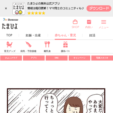
×
内祝い
SHOP
メニュー
TOP
妊娠・出産
赤ちゃん・育児
妊活
育児グッズ
病気・予防接種
離乳食
優待パス
ひよこクラブ
アプリ
SNS
キャンペーン
写真スタジオ