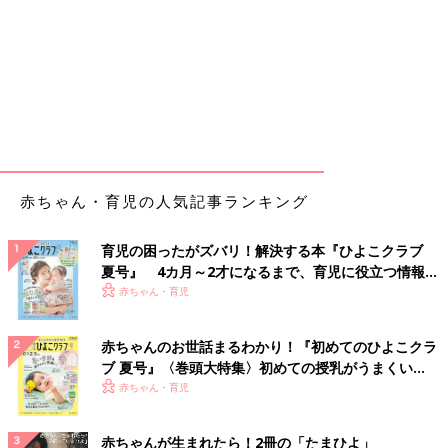
赤ちゃん・育児の人気記事ランキング
育児の困ったがズバリ！解決する本『ひよこクラブ
夏号』 4カ月～2才になるまで、育児に役立つ情報が
いっぱい！
赤ちゃん・育児
赤ちゃんのお世話まるわかり！『初めてのひよこクラ
ブ 夏号』〈巻頭大特集〉初めての授乳がうまくい
く！ おっぱい・ミルクの基本と夏のトラブル 解決テ
赤ちゃん・育児
ク
赤ちゃんが生まれたら！2冊の「たまひよ」