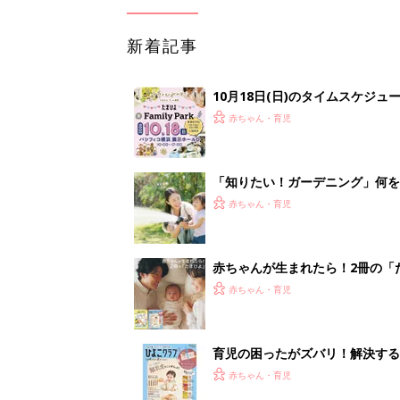
新着記事
10月18日(日)のタイムスケジュ
赤ちゃん・育児
「知りたい！ガーデニング」何
赤ちゃん・育児
赤ちゃんが生まれたら！2冊の「
赤ちゃん・育児
育児の困ったがズバリ！解決する
つ情報がいっぱい！
赤ちゃん・育児