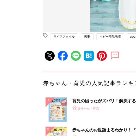
ライフスタイル
家事
ベビー用品洗濯
app
赤ちゃん・育児の人気記事ランキ
育児の困ったがズバリ！解決する
『ひよこクラブ 秋号』 4カ月～
赤ちゃん・育児
になるまで、育児に役立つ情報が
ぱい！
赤ちゃんのお世話まるわかり！『