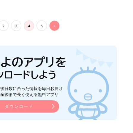
2
3
4
5
>
生後日数に合った情報を毎日お届け
ら産後まで長く使える無料アプリ
ダウンロード