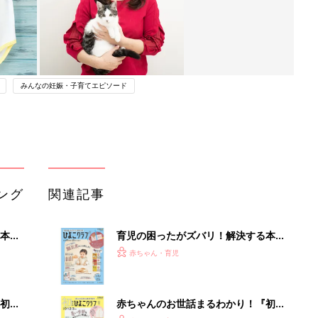
みんなの妊娠・子育てエピソード
ング
関連記事
本
育児の困ったがズバリ！解決する本
2才
『ひよこクラブ 秋号』 4カ月～2才
赤ちゃん・育児
いっ
になるまで、育児に役立つ情報がいっ
ぱい！
初め
赤ちゃんのお世話まるわかり！『初め