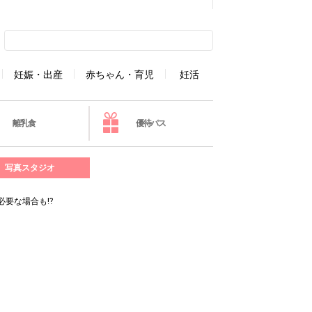
妊娠・出産
赤ちゃん・育児
妊活
離乳食
優待パス
写真スタジオ
必要な場合も⁉