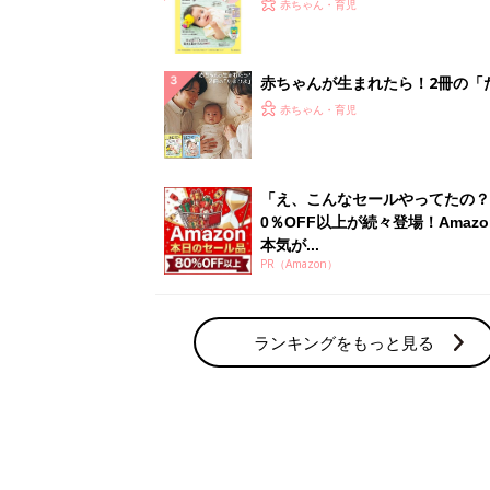
てのひよこクラブ 夏号』〈巻頭
赤ちゃん・育児
集〉初めての授乳がうまくいく！
っぱい・ミルクの基本と夏のトラ
解決テク
赤ちゃんが生まれたら！2冊の「
ひよ」
赤ちゃん・育児
「え、こんなセールやってたの？
0％OFF以上が続々登場！Amazo
本気が...
PR（Amazon）
ランキングをもっと見る