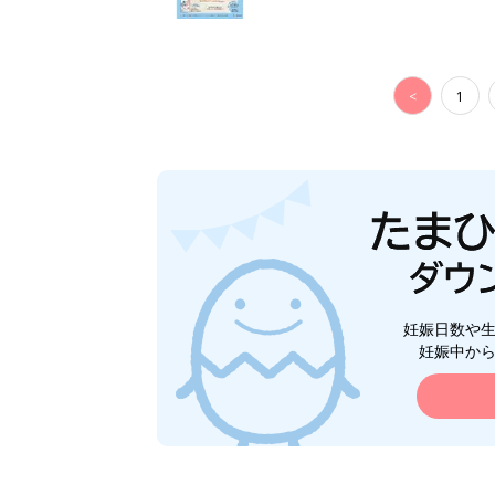
<
1
妊娠日数や
妊娠中か