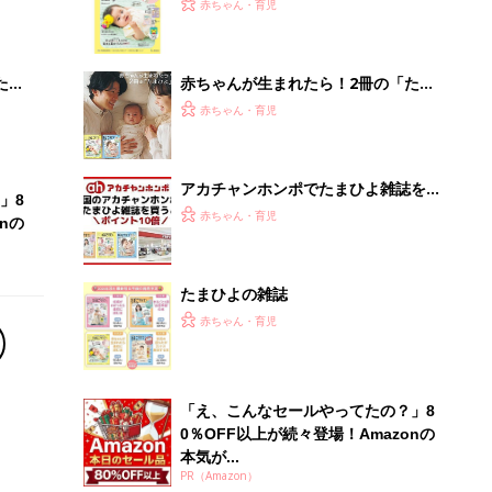
大特
てのひよこクラブ 夏号』〈巻頭大特
赤ちゃん・育児
 お
集〉初めての授乳がうまくいく！ お
ブル
っぱい・ミルクの基本と夏のトラブル
解決テク
たま
赤ちゃんが生まれたら！2冊の「たま
ひよ」
赤ちゃん・育児
アカチャンホンポでたまひよ雑誌を買
」8
うとポイント10倍【期間限定】
赤ちゃん・育児
nの
たまひよの雑誌
赤ちゃん・育児
「え、こんなセールやってたの？」8
0％OFF以上が続々登場！Amazonの
本気が...
PR（Amazon）