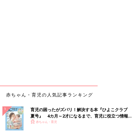
赤ちゃん・育児の人気記事ランキング
育児の困ったがズバリ！解決する本『ひよこクラブ
夏号』 4カ月～2才になるまで、育児に役立つ情報が
いっぱい！
赤ちゃん・育児