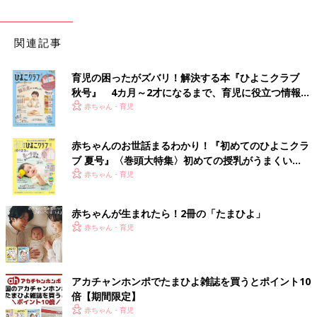
関連記事
育児の困ったがズバリ！解決する本『ひよこクラブ
秋号』 4カ月～2才になるまで、育児に役立つ情報が
いっぱい！
赤ちゃん・育児
赤ちゃんのお世話まるわかり！『初めてのひよこクラ
ブ 夏号』〈巻頭大特集〉初めての授乳がうまくい
く！ おっぱい・ミルクの基本と夏のトラブル 解決テ
赤ちゃん・育児
ク
赤ちゃんが生まれたら！2冊の「たまひよ」
赤ちゃん・育児
アカチャンホンポでたまひよ雑誌を買うとポイント10
倍【期間限定】
赤ちゃん・育児