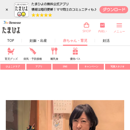
×
内祝い
SHOP
メニュー
TOP
妊娠・出産
赤ちゃん・育児
妊活
育児グッズ
病気・予防接種
離乳食
優待パス
ひよこクラブ
アプリ
SNS
キャンペーン
写真スタジオ