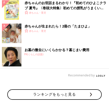
赤ちゃんのお世話まるわかり！『初めてのひよこクラ
ブ 夏号』〈巻頭大特集〉初めての授乳がうまくい
く！ おっぱい・ミルクの基本と夏のトラブル 解決テ
赤ちゃん・育児
ク
赤ちゃんが生まれたら！2冊の「たまひよ」
赤ちゃん・育児
お墓の撤去にいくらかかる？墓じまい費用
PR(くらしの話題)
Recommended by
ランキングをもっと見る