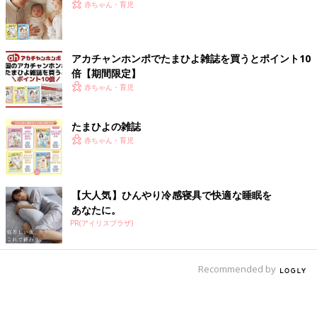
赤ちゃん・育児
アカチャンホンポでたまひよ雑誌を買うとポイント10
倍【期間限定】
赤ちゃん・育児
たまひよの雑誌
赤ちゃん・育児
【大人気】ひんやり冷感寝具で快適な睡眠を
あなたに。
PR(アイリスプラザ)
Recommended by