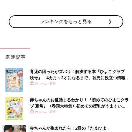
ランキングをもっと見る
関連記事
育児の困ったがズバリ！解決する本『ひよこクラブ
秋号』 4カ月～2才になるまで、育児に役立つ情報が
いっぱい！
赤ちゃん・育児
赤ちゃんのお世話まるわかり！『初めてのひよこクラ
ブ 夏号』〈巻頭大特集〉初めての授乳がうまくい
く！ おっぱい・ミルクの基本と夏のトラブル 解決テ
赤ちゃん・育児
ク
赤ちゃんが生まれたら！2冊の「たまひよ」