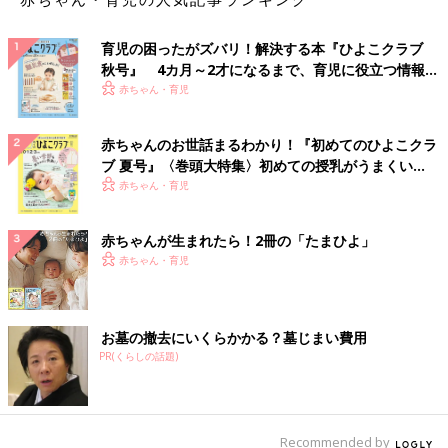
育児の困ったがズバリ！解決する本『ひよこクラブ
秋号』 4カ月～2才になるまで、育児に役立つ情報が
いっぱい！
赤ちゃん・育児
赤ちゃんのお世話まるわかり！『初めてのひよこクラ
ブ 夏号』〈巻頭大特集〉初めての授乳がうまくい
く！ おっぱい・ミルクの基本と夏のトラブル 解決テ
赤ちゃん・育児
ク
赤ちゃんが生まれたら！2冊の「たまひよ」
赤ちゃん・育児
お墓の撤去にいくらかかる？墓じまい費用
PR(くらしの話題)
Recommended by