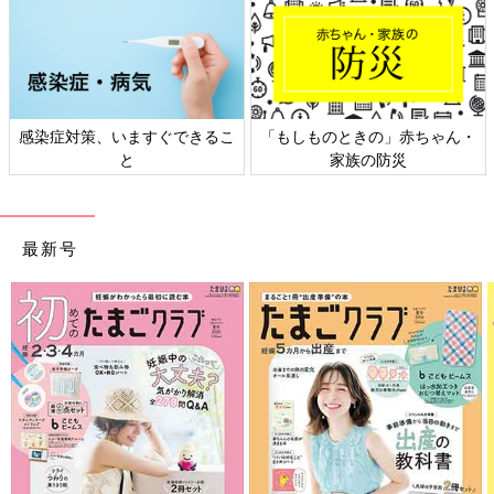
ますぐできるこ
「もしものときの」赤ちゃん・
日本外来小児科
と
家族の防災
ト検
最新号