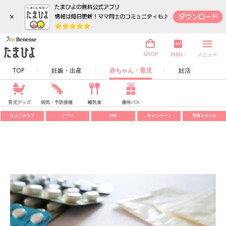
×
内祝い
SHOP
メニュー
TOP
妊娠・出産
赤ちゃん・育児
妊活
育児グッズ
病気・予防接種
離乳食
優待パス
ひよこクラブ
アプリ
SNS
キャンペーン
写真スタジオ