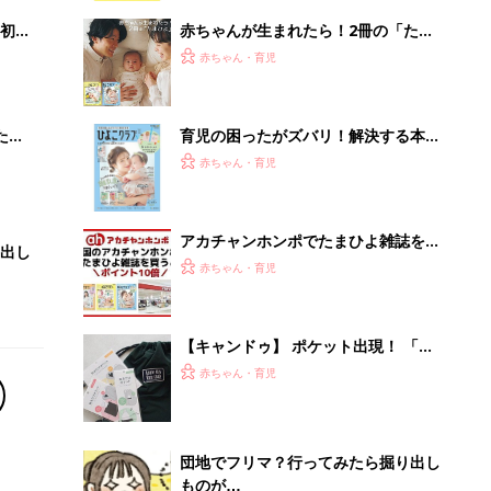
解決テク
初め
赤ちゃんが生まれたら！2冊の「たま
大特
ひよ」
赤ちゃん・育児
 お
ブル
たま
育児の困ったがズバリ！解決する本
『ひよこクラブ 夏号』 4カ月～2才
赤ちゃん・育児
になるまで、育児に役立つ情報がいっ
ぱい！
アカチャンホンポでたまひよ雑誌を買
出し
うとポイント10倍【期間限定】
赤ちゃん・育児
【キャンドゥ】 ポケット出現！ 「収
納性ゼロ」バッグが、まさかの理想的
赤ちゃん・育児
な収納バッグに爆誕
団地でフリマ？行ってみたら掘り出し
ものが…