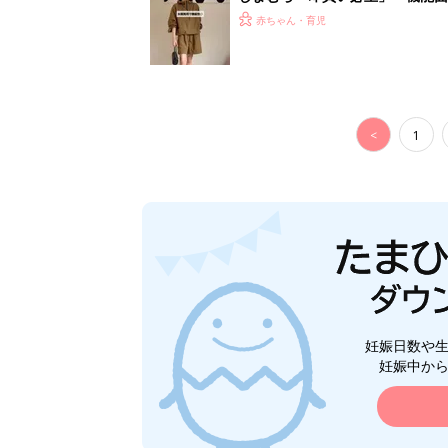
赤ちゃん・育児
<
1
妊娠日数や
妊娠中か