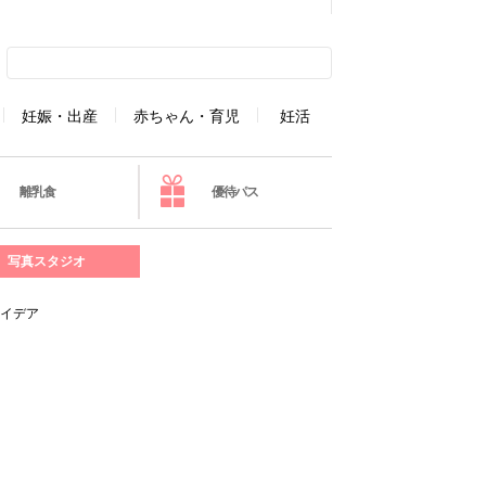
妊娠・出産
赤ちゃん・育児
妊活
離乳食
優待パス
写真スタジオ
アイデア