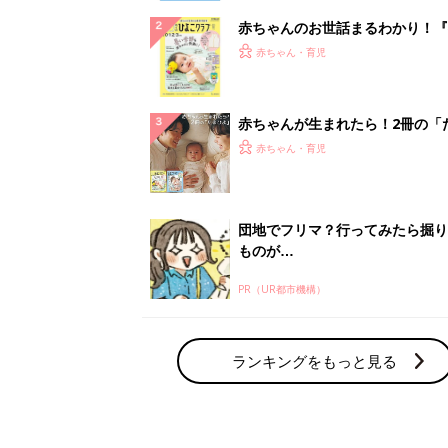
赤ちゃんのお世話まるわかり！『
てのひよこクラブ 夏号』〈巻頭
赤ちゃん・育児
集〉初めての授乳がうまくいく！
っぱい・ミルクの基本と夏のトラ
解決テク
赤ちゃんが生まれたら！2冊の「
ひよ」
赤ちゃん・育児
団地でフリマ？行ってみたら掘り
ものが…
PR（UR都市機構）
ランキングをもっと見る