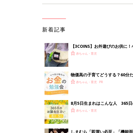
新着記事
【3COINS】お外遊びのお供
ート」
赤ちゃん・育児
物価高の子育てどうする？60分
赤ちゃん・育児
8月5日生まれはこんな人 365
赤ちゃん・育児
しまむら「即買い必至」「機能面