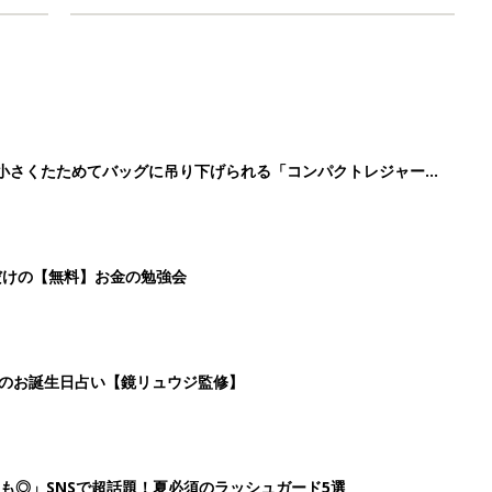
に！小さくたためてバッグに吊り下げられる「コンパクトレジャーシ
だけの【無料】お金の勉強会
日のお誕生日占い【鏡リュウジ監修】
も◎」SNSで超話題！夏必須のラッシュガード5選