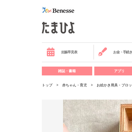
妊娠早見表
お金・手続
雑誌・書籍
アプリ
トップ
赤ちゃん・育児
お絵かき用具・ブロッ