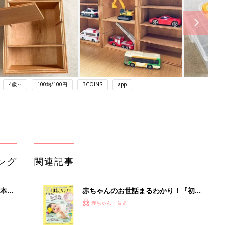
4歳～
100均/100円
3COINS
app
ング
関連記事
本
赤ちゃんのお世話まるわかり！『初め
2才
てのひよこクラブ 夏号』〈巻頭大特
赤ちゃん・育児
いっ
集〉初めての授乳がうまくいく！ お
っぱい・ミルクの基本と夏のトラブル