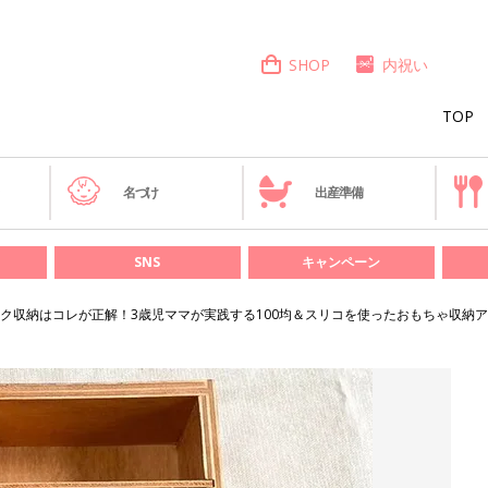
SHOP
内祝い
TOP
き
名づけ
出産準備
SNS
キャンペーン
ク収納はコレが正解！3歳児ママが実践する100均＆スリコを使ったおもちゃ収納