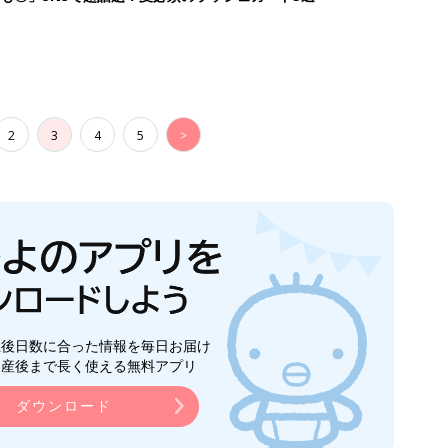
2
3
4
5
>
生後日数に合った情報を毎日お届け
ら産後まで長く使える無料アプリ
ダウンロード