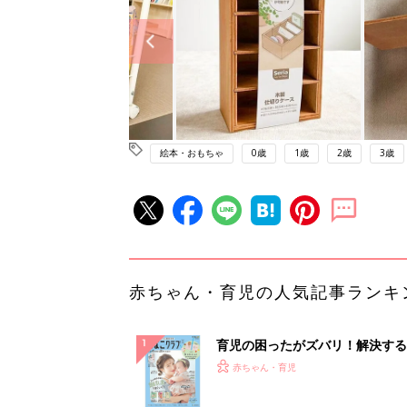
絵本・おもちゃ
0歳
1歳
2歳
3歳
赤ちゃん・育児の人気記事ランキ
育児の困ったがズバリ！解決する
『ひよこクラブ 夏号』 4カ月～
赤ちゃん・育児
になるまで、育児に役立つ情報が
ぱい！