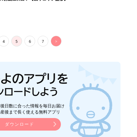
4
5
6
7
>
生後日数に合った情報を毎日お届け
ら産後まで長く使える無料アプリ
ダウンロード