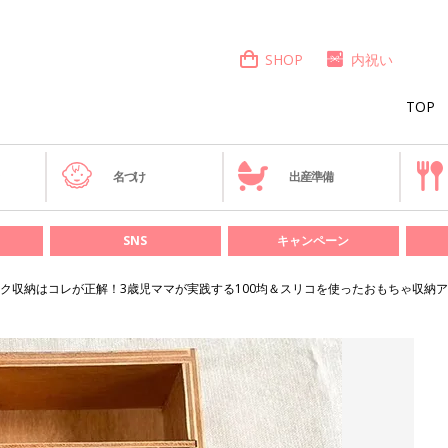
SHOP
内祝い
TOP
き
名づけ
出産準備
SNS
キャンペーン
ク収納はコレが正解！3歳児ママが実践する100均＆スリコを使ったおもちゃ収納