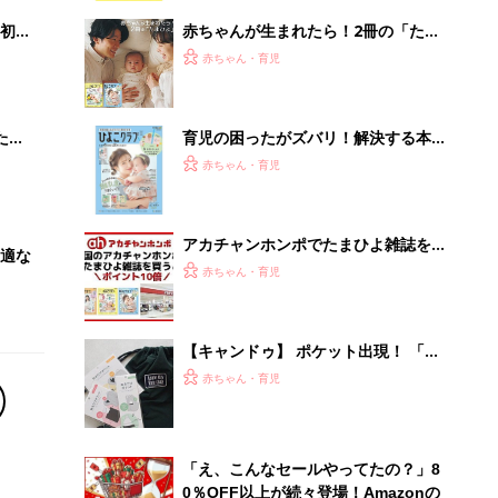
解決テク
初め
赤ちゃんが生まれたら！2冊の「たま
大特
ひよ」
赤ちゃん・育児
 お
ブル
たま
育児の困ったがズバリ！解決する本
『ひよこクラブ 夏号』 4カ月～2才
赤ちゃん・育児
になるまで、育児に役立つ情報がいっ
ぱい！
アカチャンホンポでたまひよ雑誌を買
適な
うとポイント10倍【期間限定】
赤ちゃん・育児
【キャンドゥ】 ポケット出現！ 「収
納性ゼロ」バッグが、まさかの理想的
赤ちゃん・育児
な収納バッグに爆誕
「え、こんなセールやってたの？」8
0％OFF以上が続々登場！Amazonの