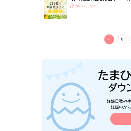
赤ちゃん・育児
<
3
妊娠日数や
妊娠中か