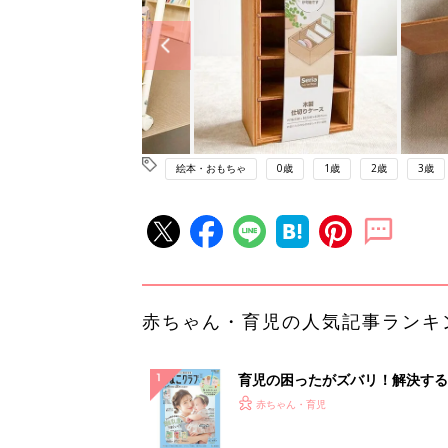
絵本・おもちゃ
0歳
1歳
2歳
3歳
赤ちゃん・育児の人気記事ランキ
育児の困ったがズバリ！解決する
『ひよこクラブ 夏号』 4カ月～
赤ちゃん・育児
になるまで、育児に役立つ情報が
ぱい！