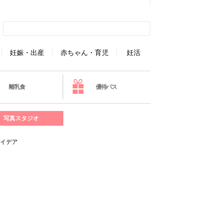
妊娠・出産
赤ちゃん・育児
妊活
離乳食
優待パス
写真スタジオ
アイデア