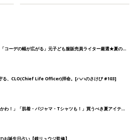
」「コーデの幅が広がる」元子ども服販売員ライター厳選★夏のバ
LO(Chief Life Officer)拝命。[ハハのさけび #103]
かわ！」「肌着・パジャマ・Tシャツも！」買うべき夏アイテム
日のお誕生日占い【鏡リュウジ監修】