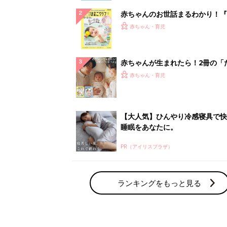
赤ちゃんのお世話まるわかり！『
てのひよこクラブ 夏号』〈巻頭
赤ちゃん・育児
集〉初めての授乳がうまくいく！
っぱい・ミルクの基本と夏のトラ
解決テク
赤ちゃんが生まれたら！2冊の「
ひよ」
赤ちゃん・育児
【大人気】ひんやり冷感寝具で快
睡眠をあなたに。
PR（アイリスプラザ）
ランキングをもっと見る