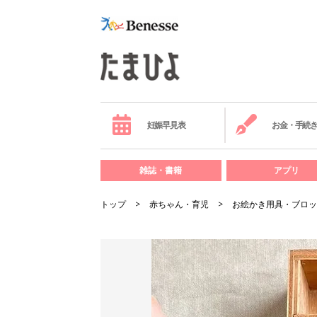
妊娠早見表
お金・手続
雑誌・書籍
アプリ
トップ
赤ちゃん・育児
お絵かき用具・ブロッ