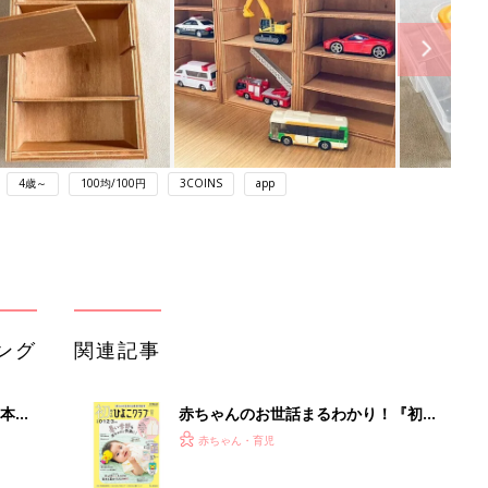
4歳～
100均/100円
3COINS
app
ング
関連記事
本
赤ちゃんのお世話まるわかり！『初め
2才
てのひよこクラブ 夏号』〈巻頭大特
赤ちゃん・育児
いっ
集〉初めての授乳がうまくいく！ お
っぱい・ミルクの基本と夏のトラブル