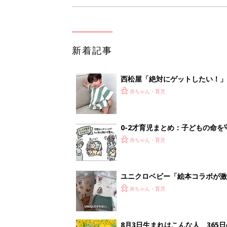
新着記事
西松屋「絶対にゲットしたい！
ズりアイテム5選
赤ちゃん・育児
0-2才育児まとめ：子どもの命を守る、C
赤ちゃん・育児
ユニクロベビー「絵本コラボが激
5選
赤ちゃん・育児
8月3日生まれはこんな人 365