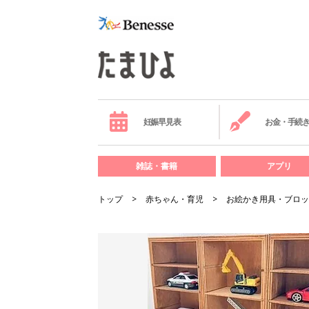
妊娠早見表
お金・手続
雑誌・書籍
アプリ
トップ
赤ちゃん・育児
お絵かき用具・ブロッ