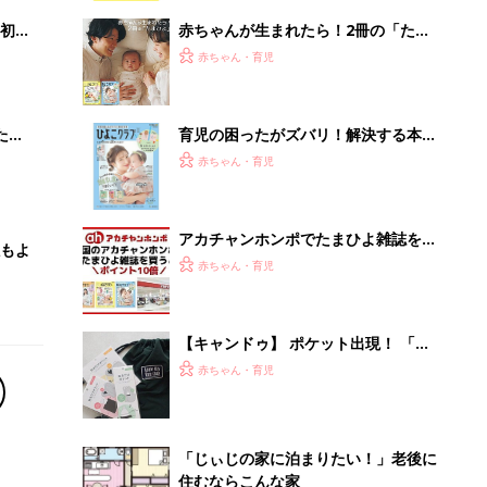
解決テク
初め
赤ちゃんが生まれたら！2冊の「たま
大特
ひよ」
赤ちゃん・育児
 お
ブル
たま
育児の困ったがズバリ！解決する本
『ひよこクラブ 夏号』 4カ月～2才
赤ちゃん・育児
になるまで、育児に役立つ情報がいっ
ぱい！
アカチャンホンポでたまひよ雑誌を買
もよ
うとポイント10倍【期間限定】
赤ちゃん・育児
【キャンドゥ】 ポケット出現！ 「収
納性ゼロ」バッグが、まさかの理想的
赤ちゃん・育児
な収納バッグに爆誕
「じぃじの家に泊まりたい！」老後に
住むならこんな家