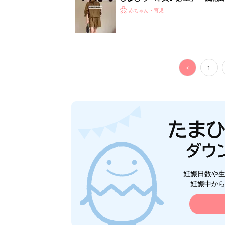
赤ちゃん・育児
<
1
妊娠日数や
妊娠中か