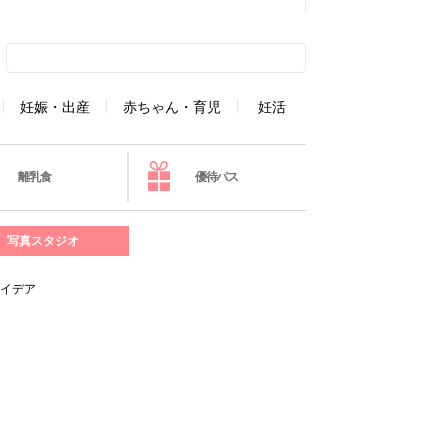
妊娠・出産
赤ちゃん・育児
妊活
離乳食
優待パス
写真スタジオ
アイデア