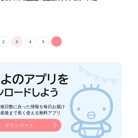
2
3
4
5
>
生後日数に合った情報を毎日お届け
ら産後まで長く使える無料アプリ
ダウンロード