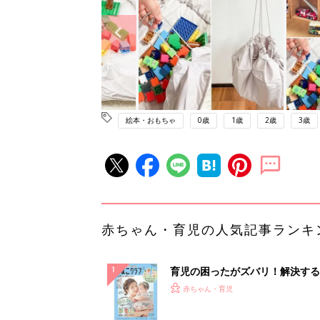
絵本・おもちゃ
0歳
1歳
2歳
3歳
赤ちゃん・育児の人気記事ランキ
育児の困ったがズバリ！解決する
『ひよこクラブ 夏号』 4カ月～
赤ちゃん・育児
になるまで、育児に役立つ情報が
ぱい！