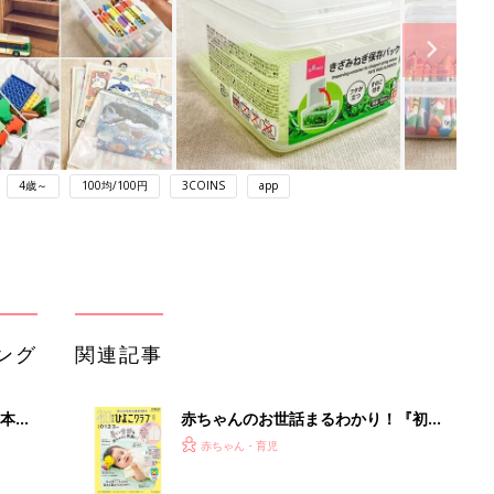
4歳～
100均/100円
3COINS
app
ング
関連記事
本
赤ちゃんのお世話まるわかり！『初め
2才
てのひよこクラブ 夏号』〈巻頭大特
赤ちゃん・育児
いっ
集〉初めての授乳がうまくいく！ お
っぱい・ミルクの基本と夏のトラブル