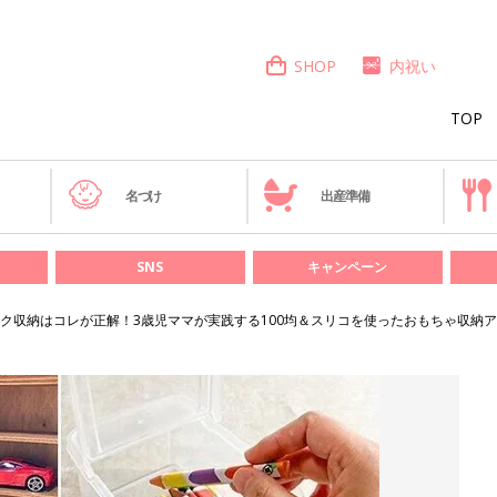
SHOP
内祝い
TOP
き
名づけ
出産準備
SNS
キャンペーン
ク収納はコレが正解！3歳児ママが実践する100均＆スリコを使ったおもちゃ収納