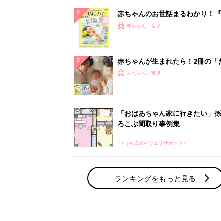
赤ちゃんのお世話まるわかり！『
てのひよこクラブ 夏号』〈巻頭
赤ちゃん・育児
集〉初めての授乳がうまくいく！
っぱい・ミルクの基本と夏のトラ
解決テク
赤ちゃんが生まれたら！2冊の「
ひよ」
赤ちゃん・育児
「おばあちゃん家に行きたい」孫
ろこぶ間取り事例集
PR（株式会社ウェブサポート）
ランキングをもっと見る