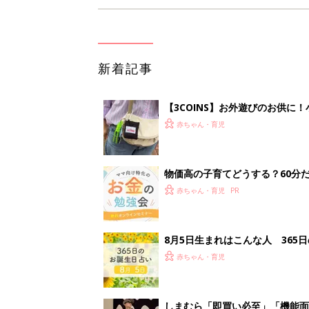
新着記事
【3COINS】お外遊びのお供
ート」
赤ちゃん・育児
物価高の子育てどうする？60分
赤ちゃん・育児
8月5日生まれはこんな人 365
赤ちゃん・育児
しまむら「即買い必至」「機能面