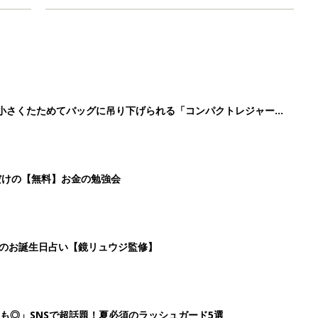
に！小さくたためてバッグに吊り下げられる「コンパクトレジャーシ
だけの【無料】お金の勉強会
日のお誕生日占い【鏡リュウジ監修】
も◎」SNSで超話題！夏必須のラッシュガード5選