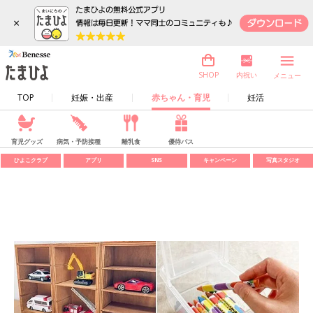
×
内祝い
SHOP
メニュー
TOP
妊娠・出産
赤ちゃん・育児
妊活
育児グッズ
病気・予防接種
離乳食
優待パス
ひよこクラブ
アプリ
SNS
キャンペーン
写真スタジオ