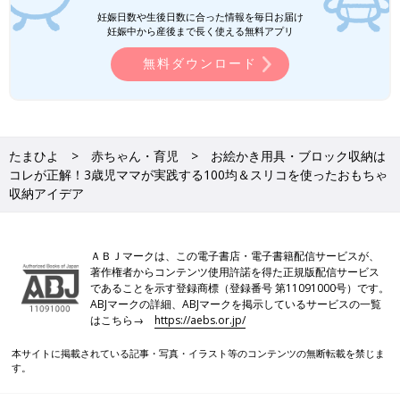
妊娠日数や生後日数に合った情報を毎日お届け
妊娠中から産後まで長く使える無料アプリ
無料ダウンロード
たまひよ
赤ちゃん・育児
お絵かき用具・ブロック収納は
コレが正解！3歳児ママが実践する100均＆スリコを使ったおもちゃ
収納アイデア
ＡＢＪマークは、この電子書店・電子書籍配信サービスが、
著作権者からコンテンツ使用許諾を得た正規版配信サービス
であることを示す登録商標（登録番号 第11091000号）です。
ABJマークの詳細、ABJマークを掲示しているサービスの一覧
はこちら→
https://aebs.or.jp/
本サイトに掲載されている記事・写真・イラスト等のコンテンツの無断転載を禁じま
す。