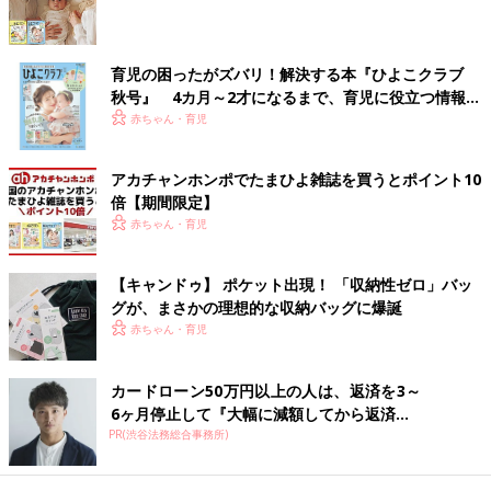
育児の困ったがズバリ！解決する本『ひよこクラブ
秋号』 4カ月～2才になるまで、育児に役立つ情報が
いっぱい！
赤ちゃん・育児
アカチャンホンポでたまひよ雑誌を買うとポイント10
倍【期間限定】
赤ちゃん・育児
【キャンドゥ】 ポケット出現！ 「収納性ゼロ」バッ
グが、まさかの理想的な収納バッグに爆誕
赤ちゃん・育児
カードローン50万円以上の人は、返済を3～
6ヶ月停止して『大幅に減額してから返済...
PR(渋谷法務総合事務所)