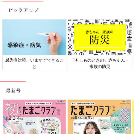
ピックアップ
日本外来小児科学会リーフレッ
六星占術 細木かおりさんの人生
ト検討会
相談
最新号