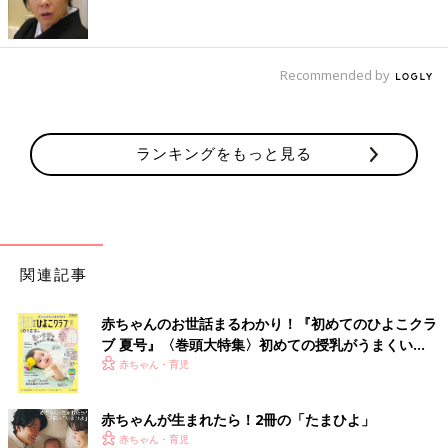
Recommended by
ランキングをもっと見る
関連記事
赤ちゃんのお世話まるわかり！『初めてのひよこクラ
ブ 夏号』〈巻頭大特集〉初めての授乳がうまくい
く！ おっぱい・ミルクの基本と夏のトラブル 解決テ
赤ちゃん・育児
ク
赤ちゃんが生まれたら！2冊の「たまひよ」
赤ちゃん・育児