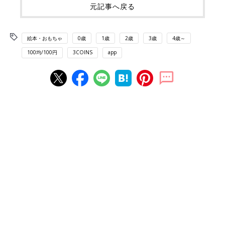
元記事へ戻る
絵本・おもちゃ
0歳
1歳
2歳
3歳
4歳～
100均/100円
3COINS
app