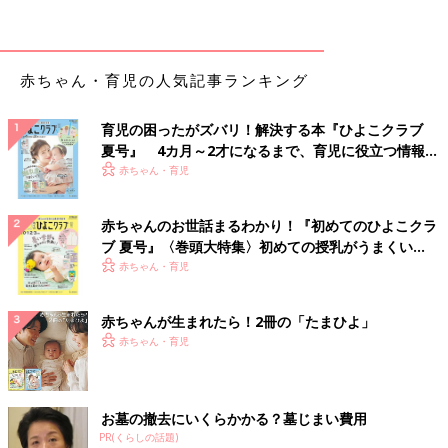
赤ちゃん・育児の人気記事ランキング
育児の困ったがズバリ！解決する本『ひよこクラブ
夏号』 4カ月～2才になるまで、育児に役立つ情報が
いっぱい！
赤ちゃん・育児
赤ちゃんのお世話まるわかり！『初めてのひよこクラ
ブ 夏号』〈巻頭大特集〉初めての授乳がうまくい
く！ おっぱい・ミルクの基本と夏のトラブル 解決テ
赤ちゃん・育児
ク
赤ちゃんが生まれたら！2冊の「たまひよ」
赤ちゃん・育児
お墓の撤去にいくらかかる？墓じまい費用
PR(くらしの話題)