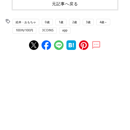
元記事へ戻る
絵本・おもちゃ
0歳
1歳
2歳
3歳
4歳～
100均/100円
3COINS
app