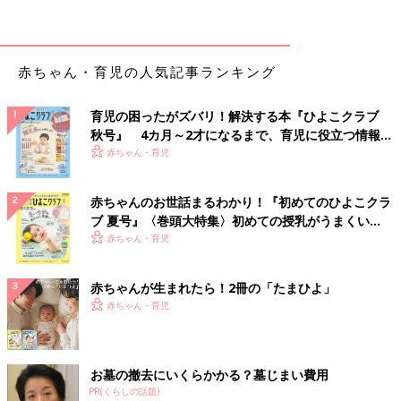
赤ちゃん・育児の人気記事ランキング
育児の困ったがズバリ！解決する本『ひよこクラブ
秋号』 4カ月～2才になるまで、育児に役立つ情報が
いっぱい！
赤ちゃん・育児
赤ちゃんのお世話まるわかり！『初めてのひよこクラ
ブ 夏号』〈巻頭大特集〉初めての授乳がうまくい
く！ おっぱい・ミルクの基本と夏のトラブル 解決テ
赤ちゃん・育児
ク
赤ちゃんが生まれたら！2冊の「たまひよ」
赤ちゃん・育児
お墓の撤去にいくらかかる？墓じまい費用
PR(くらしの話題)