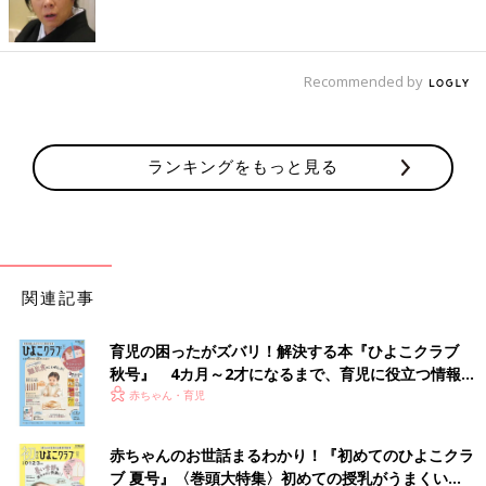
Recommended by
ランキングをもっと見る
関連記事
育児の困ったがズバリ！解決する本『ひよこクラブ
秋号』 4カ月～2才になるまで、育児に役立つ情報が
いっぱい！
赤ちゃん・育児
赤ちゃんのお世話まるわかり！『初めてのひよこクラ
ブ 夏号』〈巻頭大特集〉初めての授乳がうまくい