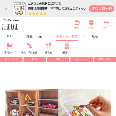
×
内祝い
SHOP
メニュー
TOP
妊娠・出産
赤ちゃん・育児
妊活
育児グッズ
病気・予防接種
離乳食
優待パス
ひよこクラブ
アプリ
SNS
キャンペーン
写真スタジオ