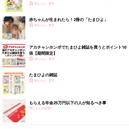
く！ おっぱい・ミルクの基本と夏のトラブル 解決テ
赤ちゃん・育児
ク
赤ちゃんが生まれたら！2冊の「たまひよ」
赤ちゃん・育児
アカチャンホンポでたまひよ雑誌を買うとポイント10
倍【期間限定】
赤ちゃん・育児
たまひよの雑誌
赤ちゃん・育児
もらえる年金25万円以下の人が知るべき事
PR(くらしの話題)