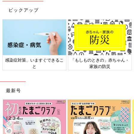
ピックアップ
日本外来小児科学会リーフレッ
六星占術 細木かおりさんの人生
ト検討会
相談
最新号