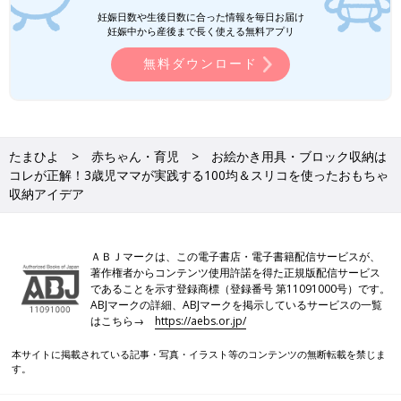
妊娠日数や生後日数に合った情報を毎日お届け
妊娠中から産後まで長く使える無料アプリ
無料ダウンロード
たまひよ
赤ちゃん・育児
お絵かき用具・ブロック収納は
コレが正解！3歳児ママが実践する100均＆スリコを使ったおもちゃ
収納アイデア
ＡＢＪマークは、この電子書店・電子書籍配信サービスが、
著作権者からコンテンツ使用許諾を得た正規版配信サービス
であることを示す登録商標（登録番号 第11091000号）です。
ABJマークの詳細、ABJマークを掲示しているサービスの一覧
はこちら→
https://aebs.or.jp/
本サイトに掲載されている記事・写真・イラスト等のコンテンツの無断転載を禁じま
す。