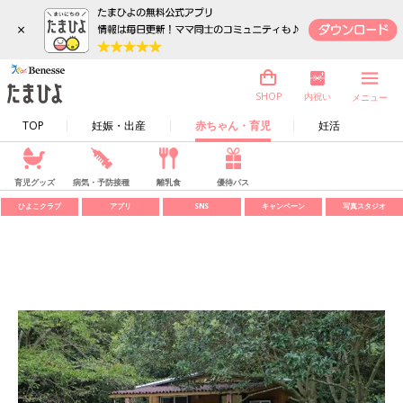
×
内祝い
SHOP
メニュー
TOP
妊娠・出産
赤ちゃん・育児
妊活
育児グッズ
病気・予防接種
離乳食
優待パス
ひよこクラブ
アプリ
SNS
キャンペーン
写真スタジオ