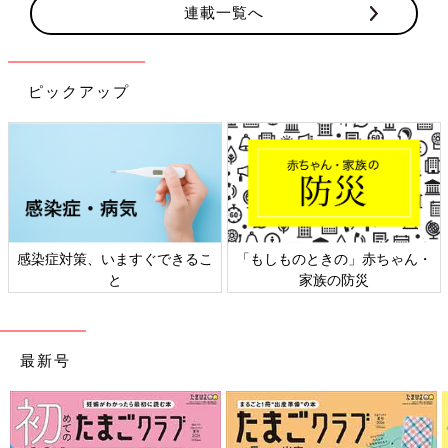
連載一覧へ
ピックアップ
できるこ
「もしものときの」赤ちゃん・
日本外来小児科学会リ
家族の防災
ト検討会
最新号