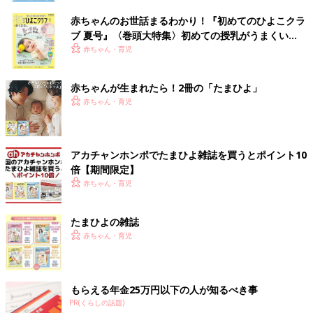
赤ちゃんのお世話まるわかり！『初めてのひよこクラ
ブ 夏号』〈巻頭大特集〉初めての授乳がうまくい
く！ おっぱい・ミルクの基本と夏のトラブル 解決テ
赤ちゃん・育児
ク
赤ちゃんが生まれたら！2冊の「たまひよ」
赤ちゃん・育児
アカチャンホンポでたまひよ雑誌を買うとポイント10
倍【期間限定】
赤ちゃん・育児
たまひよの雑誌
赤ちゃん・育児
もらえる年金25万円以下の人が知るべき事
PR(くらしの話題)