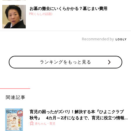
お墓の撤去にいくらかかる？墓じまい費用
PR(くらしの話題)
Recommended by
ランキングをもっと見る
関連記事
育児の困ったがズバリ！解決する本『ひよこクラブ
秋号』 4カ月～2才になるまで、育児に役立つ情報が
いっぱい！
赤ちゃん・育児