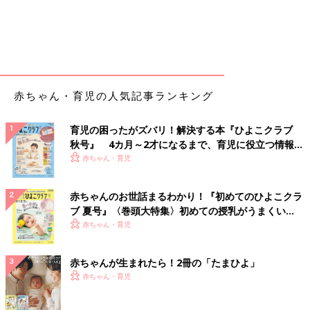
赤ちゃん・育児の人気記事ランキング
育児の困ったがズバリ！解決する本『ひよこクラブ
秋号』 4カ月～2才になるまで、育児に役立つ情報が
いっぱい！
赤ちゃん・育児
赤ちゃんのお世話まるわかり！『初めてのひよこクラ
ブ 夏号』〈巻頭大特集〉初めての授乳がうまくい
く！ おっぱい・ミルクの基本と夏のトラブル 解決テ
赤ちゃん・育児
ク
赤ちゃんが生まれたら！2冊の「たまひよ」
赤ちゃん・育児