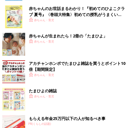
赤ちゃんのお世話まるわかり！『初めてのひよこクラ
ブ 夏号』〈巻頭大特集〉初めての授乳がうまくい
く！ おっぱい・ミルクの基本と夏のトラブル 解決テ
赤ちゃん・育児
ク
赤ちゃんが生まれたら！2冊の「たまひよ」
赤ちゃん・育児
アカチャンホンポでたまひよ雑誌を買うとポイント10
倍【期間限定】
赤ちゃん・育児
たまひよの雑誌
赤ちゃん・育児
もらえる年金25万円以下の人が知るべき事
PR(くらしの話題)