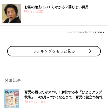
お墓の撤去にいくらかかる？墓じまい費用
PR(くらしの話題)
Recommended by
ランキングをもっと見る
関連記事
育児の困ったがズバリ！解決する本『ひよこクラブ
秋号』 4カ月～2才になるまで、育児に役立つ情報が
いっぱい！
赤ちゃん・育児