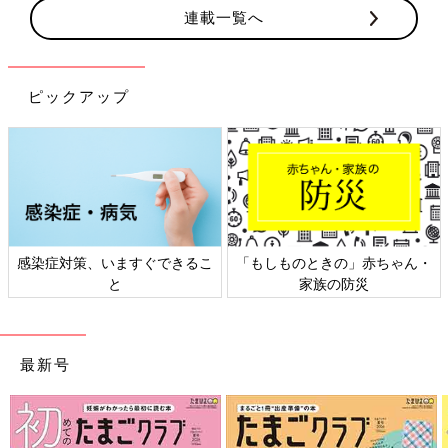
連載一覧へ
ピックアップ
ますぐできるこ
「もしものときの」赤ちゃん・
日本外来小児科
と
家族の防災
ト検
最新号