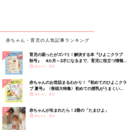
赤ちゃん・育児の人気記事ランキング
育児の困ったがズバリ！解決する本『ひよこクラブ
秋号』 4カ月～2才になるまで、育児に役立つ情報が
いっぱい！
赤ちゃん・育児
赤ちゃんのお世話まるわかり！『初めてのひよこクラ
ブ 夏号』〈巻頭大特集〉初めての授乳がうまくい
く！ おっぱい・ミルクの基本と夏のトラブル 解決テ
赤ちゃん・育児
ク
赤ちゃんが生まれたら！2冊の「たまひよ」
赤ちゃん・育児