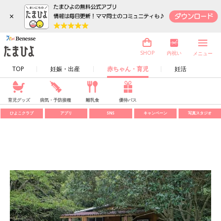
×
内祝い
SHOP
メニュー
TOP
妊娠・出産
赤ちゃん・育児
妊活
育児グッズ
病気・予防接種
離乳食
優待パス
ひよこクラブ
アプリ
SNS
キャンペーン
写真スタジオ