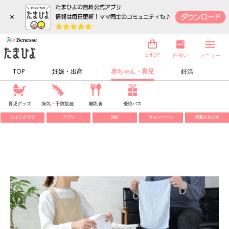
×
内祝い
SHOP
メニュー
TOP
妊娠・出産
赤ちゃん・育児
妊活
育児グッズ
病気・予防接種
離乳食
優待パス
ひよこクラブ
アプリ
SNS
キャンペーン
写真スタジオ