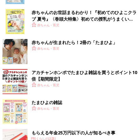
赤ちゃんのお世話まるわかり！『初めてのひよこクラ
ブ 夏号』〈巻頭大特集〉初めての授乳がうまくい
く！ おっぱい・ミルクの基本と夏のトラブル 解決テ
赤ちゃん・育児
ク
赤ちゃんが生まれたら！2冊の「たまひよ」
赤ちゃん・育児
アカチャンホンポでたまひよ雑誌を買うとポイント10
倍【期間限定】
赤ちゃん・育児
たまひよの雑誌
赤ちゃん・育児
もらえる年金25万円以下の人が知るべき事
PR(くらしの話題)