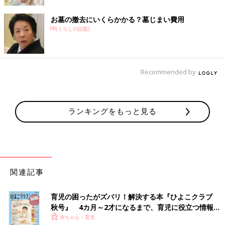
お墓の撤去にいくらかかる？墓じまい費用
PR(くらしの話題)
Recommended by
ランキングをもっと見る
関連記事
育児の困ったがズバリ！解決する本『ひよこクラブ
秋号』 4カ月～2才になるまで、育児に役立つ情報が
いっぱい！
赤ちゃん・育児