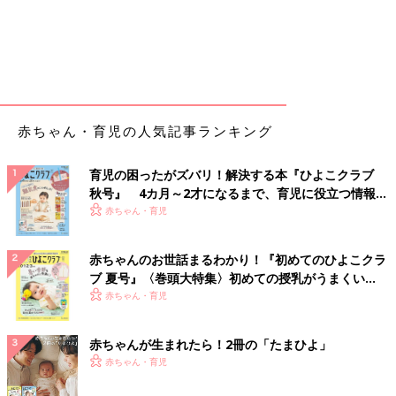
赤ちゃん・育児の人気記事ランキング
育児の困ったがズバリ！解決する本『ひよこクラブ
秋号』 4カ月～2才になるまで、育児に役立つ情報が
いっぱい！
赤ちゃん・育児
赤ちゃんのお世話まるわかり！『初めてのひよこクラ
ブ 夏号』〈巻頭大特集〉初めての授乳がうまくい
く！ おっぱい・ミルクの基本と夏のトラブル 解決テ
赤ちゃん・育児
ク
赤ちゃんが生まれたら！2冊の「たまひよ」
赤ちゃん・育児