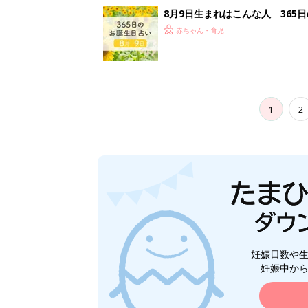
8月9日生まれはこんな人 365
赤ちゃん・育児
1
2
妊娠日数や
妊娠中か