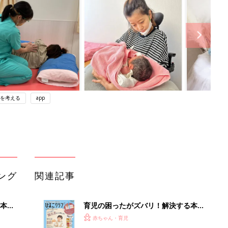
を考える
app
ング
関連記事
本
育児の困ったがズバリ！解決する本
2才
『ひよこクラブ 秋号』 4カ月～2才
赤ちゃん・育児
いっ
になるまで、育児に役立つ情報がいっ