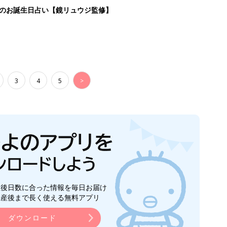
日のお誕生日占い【鏡リュウジ監修】
3
4
5
>
生後日数に合った情報を毎日お届け
ら産後まで長く使える無料アプリ
ダウンロード