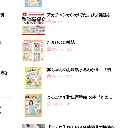
ぱい！
初め
アカチャンホンポでたまひよ雑誌を買
大特
うとポイント10倍【期間限定】
赤ちゃん・育児
 お
ブル
たま
たまひよの雑誌
赤ちゃん・育児
赤ちゃんのお世話まるわかり！『初め
適な
てのひよこクラブ 夏号』〈巻頭大特
赤ちゃん・育児
集〉初めての授乳がうまくいく！ お
っぱい・ミルクの基本と夏のトラブル
解決テク
まるごと1冊“出産準備”の本『たまご
クラブ 夏号』〈スペシャル大特集〉
赤ちゃん・育児
夫婦で予習する 出産の教科書
【大人気】ひんやり冷感寝具で快適な