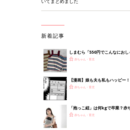
いてまとめました
新着記事
しまむら「550円でこんなにお
夏のバズりトップス4選
赤ちゃん・育児
【漫画】娘も夫も私もハッピー
うふう子育て ＃92』
赤ちゃん・育児
「抱っこ紐」は何kgで卒業？赤
赤ちゃん・育児