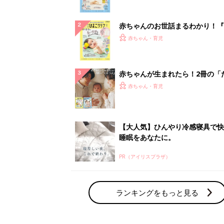
ぱい！
赤ちゃんのお世話まるわかり！『
てのひよこクラブ 夏号』〈巻頭
赤ちゃん・育児
集〉初めての授乳がうまくいく！
っぱい・ミルクの基本と夏のトラ
解決テク
赤ちゃんが生まれたら！2冊の「
ひよ」
赤ちゃん・育児
【大人気】ひんやり冷感寝具で快
睡眠をあなたに。
PR（アイリスプラザ）
ランキングをもっと見る