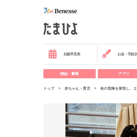
妊娠早見表
お金・手続
雑誌・書籍
アプリ
トップ
赤ちゃん・育児
命の危険を覚悟し、エ