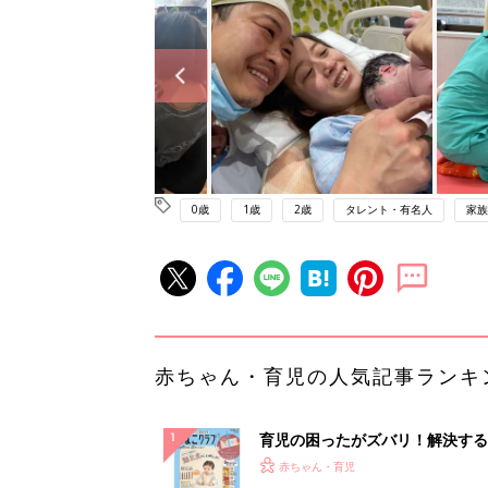
0歳
1歳
2歳
タレント・有名人
家族
赤ちゃん・育児の人気記事ランキ
育児の困ったがズバリ！解決する
『ひよこクラブ 秋号』 4カ月～
赤ちゃん・育児
になるまで、育児に役立つ情報が