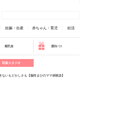
妊娠・出産
赤ちゃん・育児
妊活
離乳食
優待パス
写真スタジオ
きないもどかしさも【脳性まひのママ体験談】