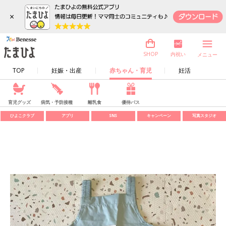
×
内祝い
SHOP
メニュー
TOP
妊娠・出産
赤ちゃん・育児
妊活
育児グッズ
病気・予防接種
離乳食
優待パス
ひよこクラブ
アプリ
SNS
キャンペーン
写真スタジオ