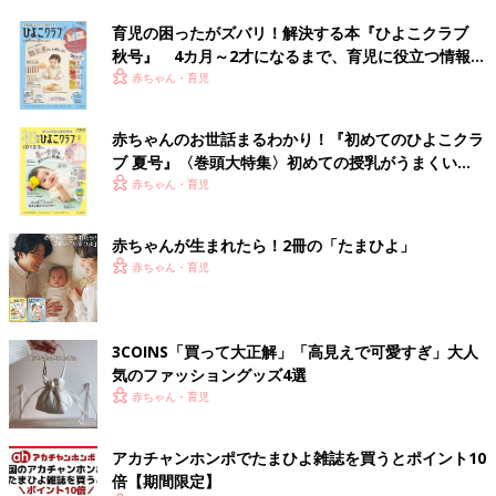
育児の困ったがズバリ！解決する本『ひよこクラブ
秋号』 4カ月～2才になるまで、育児に役立つ情報が
いっぱい！
赤ちゃん・育児
赤ちゃんのお世話まるわかり！『初めてのひよこクラ
ブ 夏号』〈巻頭大特集〉初めての授乳がうまくい
く！ おっぱい・ミルクの基本と夏のトラブル 解決テ
赤ちゃん・育児
ク
赤ちゃんが生まれたら！2冊の「たまひよ」
赤ちゃん・育児
3COINS「買って大正解」「高見えで可愛すぎ」大人
気のファッショングッズ4選
赤ちゃん・育児
アカチャンホンポでたまひよ雑誌を買うとポイント10
倍【期間限定】