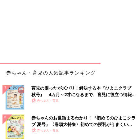
赤ちゃん・育児の人気記事ランキング
育児の困ったがズバリ！解決する本『ひよこクラブ
秋号』 4カ月～2才になるまで、育児に役立つ情報が
いっぱい！
赤ちゃん・育児
赤ちゃんのお世話まるわかり！『初めてのひよこクラ
ブ 夏号』〈巻頭大特集〉初めての授乳がうまくい
く！ おっぱい・ミルクの基本と夏のトラブル 解決テ
赤ちゃん・育児
ク