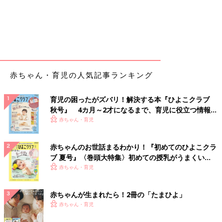
赤ちゃん・育児の人気記事ランキング
育児の困ったがズバリ！解決する本『ひよこクラブ
秋号』 4カ月～2才になるまで、育児に役立つ情報が
いっぱい！
赤ちゃん・育児
赤ちゃんのお世話まるわかり！『初めてのひよこクラ
ブ 夏号』〈巻頭大特集〉初めての授乳がうまくい
く！ おっぱい・ミルクの基本と夏のトラブル 解決テ
赤ちゃん・育児
ク
赤ちゃんが生まれたら！2冊の「たまひよ」
赤ちゃん・育児