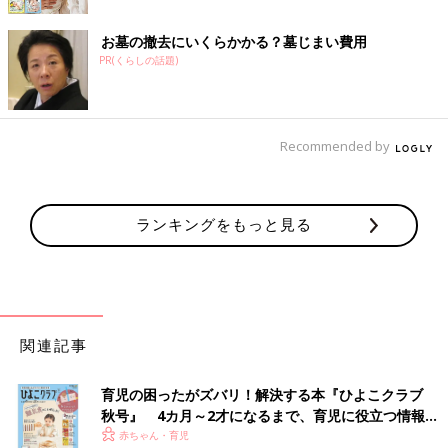
お墓の撤去にいくらかかる？墓じまい費用
PR(くらしの話題)
Recommended by
ランキングをもっと見る
関連記事
育児の困ったがズバリ！解決する本『ひよこクラブ
秋号』 4カ月～2才になるまで、育児に役立つ情報が
いっぱい！
赤ちゃん・育児