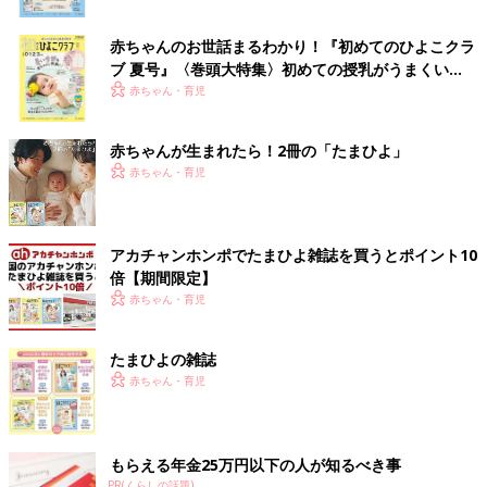
赤ちゃんのお世話まるわかり！『初めてのひよこクラ
ブ 夏号』〈巻頭大特集〉初めての授乳がうまくい
く！ おっぱい・ミルクの基本と夏のトラブル 解決テ
赤ちゃん・育児
ク
赤ちゃんが生まれたら！2冊の「たまひよ」
赤ちゃん・育児
アカチャンホンポでたまひよ雑誌を買うとポイント10
倍【期間限定】
赤ちゃん・育児
たまひよの雑誌
赤ちゃん・育児
もらえる年金25万円以下の人が知るべき事
PR(くらしの話題)