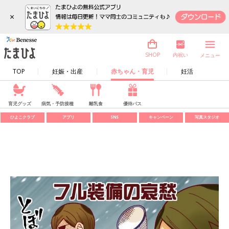
×
内祝い
SHOP
メニュー
TOP
妊娠・出産
赤ちゃん・育児
妊活
育児グッズ
病気・予防接種
離乳食
優待パス
ひよこクラブ
アプリ
SNS
キャンペーン
写真スタジオ