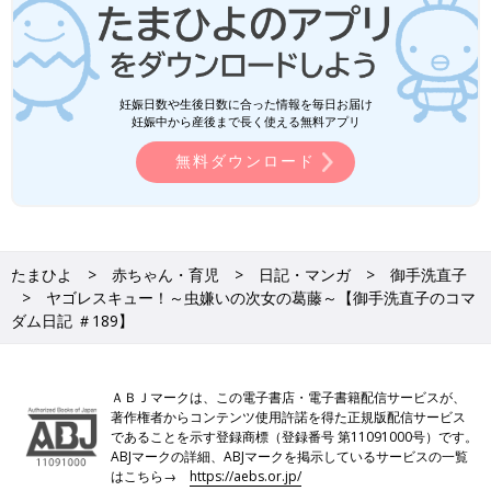
妊娠日数や生後日数に合った情報を毎日お届け
妊娠中から産後まで長く使える無料アプリ
無料ダウンロード
たまひよ
赤ちゃん・育児
日記・マンガ
御手洗直子
ヤゴレスキュー！～虫嫌いの次女の葛藤～【御手洗直子のコマ
ダム日記 ＃189】
ＡＢＪマークは、この電子書店・電子書籍配信サービスが、
著作権者からコンテンツ使用許諾を得た正規版配信サービス
であることを示す登録商標（登録番号 第11091000号）です。
ABJマークの詳細、ABJマークを掲示しているサービスの一覧
はこちら→
https://aebs.or.jp/