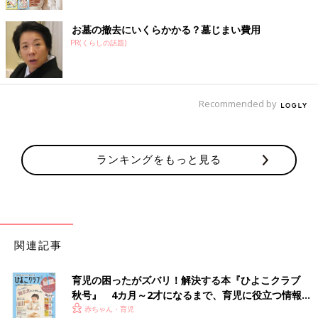
お墓の撤去にいくらかかる？墓じまい費用
PR(くらしの話題)
Recommended by
ランキングをもっと見る
関連記事
育児の困ったがズバリ！解決する本『ひよこクラブ
秋号』 4カ月～2才になるまで、育児に役立つ情報が
いっぱい！
赤ちゃん・育児