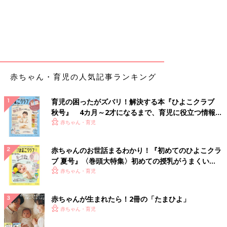
赤ちゃん・育児の人気記事ランキング
育児の困ったがズバリ！解決する本『ひよこクラブ
秋号』 4カ月～2才になるまで、育児に役立つ情報が
いっぱい！
赤ちゃん・育児
赤ちゃんのお世話まるわかり！『初めてのひよこクラ
ブ 夏号』〈巻頭大特集〉初めての授乳がうまくい
く！ おっぱい・ミルクの基本と夏のトラブル 解決テ
赤ちゃん・育児
ク
赤ちゃんが生まれたら！2冊の「たまひよ」
赤ちゃん・育児