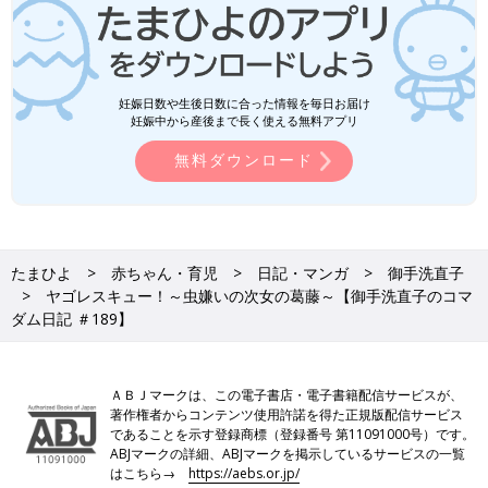
妊娠日数や生後日数に合った情報を毎日お届け
妊娠中から産後まで長く使える無料アプリ
無料ダウンロード
たまひよ
赤ちゃん・育児
日記・マンガ
御手洗直子
ヤゴレスキュー！～虫嫌いの次女の葛藤～【御手洗直子のコマ
ダム日記 ＃189】
ＡＢＪマークは、この電子書店・電子書籍配信サービスが、
著作権者からコンテンツ使用許諾を得た正規版配信サービス
であることを示す登録商標（登録番号 第11091000号）です。
ABJマークの詳細、ABJマークを掲示しているサービスの一覧
はこちら→
https://aebs.or.jp/