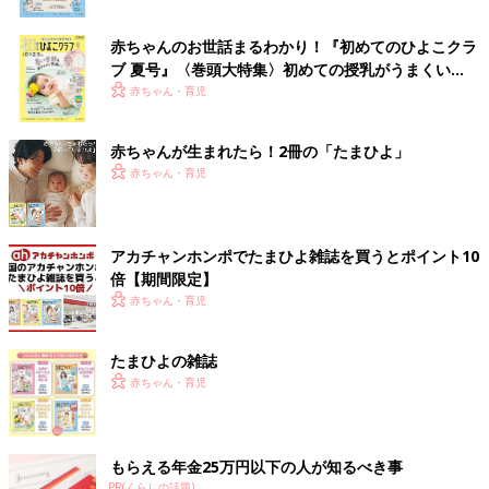
赤ちゃんのお世話まるわかり！『初めてのひよこクラ
ブ 夏号』〈巻頭大特集〉初めての授乳がうまくい
く！ おっぱい・ミルクの基本と夏のトラブル 解決テ
赤ちゃん・育児
ク
赤ちゃんが生まれたら！2冊の「たまひよ」
赤ちゃん・育児
アカチャンホンポでたまひよ雑誌を買うとポイント10
倍【期間限定】
赤ちゃん・育児
たまひよの雑誌
赤ちゃん・育児
もらえる年金25万円以下の人が知るべき事
PR(くらしの話題)