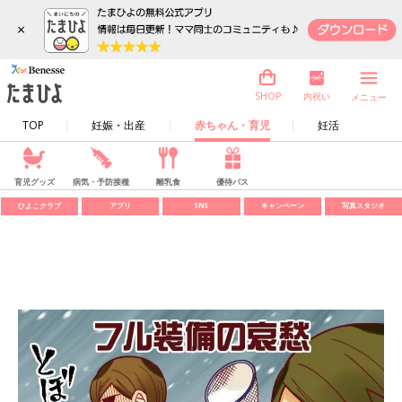
×
内祝い
SHOP
メニュー
TOP
妊娠・出産
赤ちゃん・育児
妊活
育児グッズ
病気・予防接種
離乳食
優待パス
ひよこクラブ
アプリ
SNS
キャンペーン
写真スタジオ