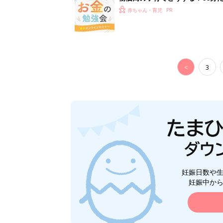
赤ちゃん・育児
<
3
妊娠日数や
妊娠中か