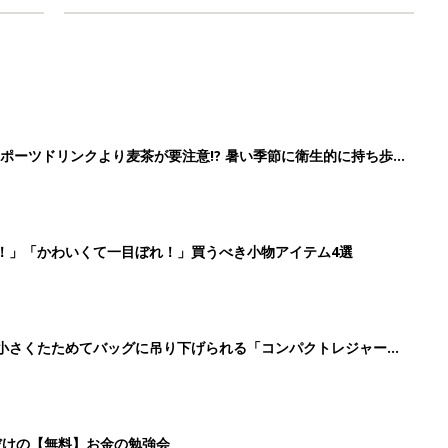
ポーツドリンクより麦茶が要注意!? 暑い季節に衛生的に持ち歩
】
！」「かわいくて一目ぼれ！」買うべき小物アイテム4選
に！小さくたためてバッグに吊り下げられる「コンパクトレジャーシ
だけの【無料】お金の勉強会