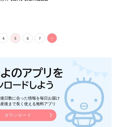
4
5
6
7
>
生後日数に合った情報を毎日お届け
ら産後まで長く使える無料アプリ
ダウンロード