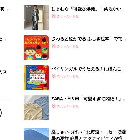
初め
しまむら「可愛さ爆発」「柔らかい肌
大特
触り」今買うべき！ニット4選
赤ちゃん・育児
 お
ブル
たま
さわると絵がでる ふしぎ絵本「でて
こい でてこい おべんとうなーん
赤ちゃん・育児
だ？」
バイリンガルでうたえる！にほんご
のス
えいご おうたえほん（たまひよ おう
赤ちゃん・育児
た絵本）
ZARA・H＆М「可愛すぎて悶絶！」
「ニット・スカート・ジャケット
赤ちゃん・育児
も！」春のヘビロテアイテム5選
楽しさいっぱい！北海道・ニセコで避
暑の夏旅 絶景とアクティビティが揃