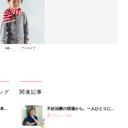
4歳～
アーカイブ
ング
関連記事
本
不妊治療の現場から。一人ひとりに合
2才
った「オーダーメイドの不妊治療」っ
赤ちゃん・育児
いっ
て？医師が回答