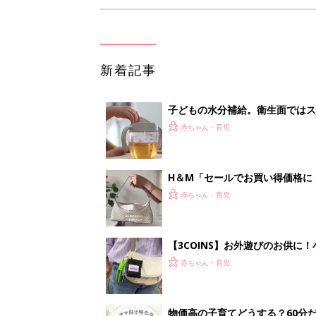
新着記事
子どもの水分補給。衛生面ではス
く3つのコツとは？【専門家監修
赤ちゃん・育児
H＆М「セールでお買い得価格に
赤ちゃん・育児
【3COINS】お外遊びのお供
ート」
赤ちゃん・育児
物価高の子育てどうする？60分