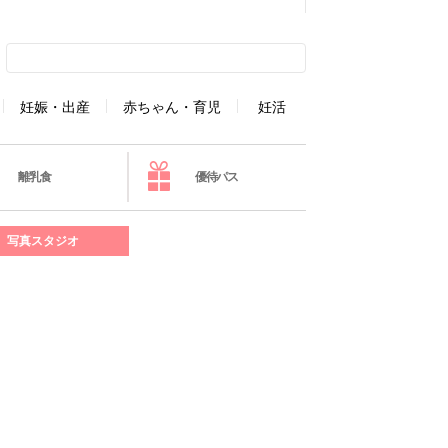
妊娠・出産
赤ちゃん・育児
妊活
離乳食
優待パス
写真スタジオ