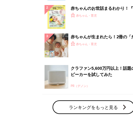
赤ちゃんのお世話まるわかり！『
てのひよこクラブ 夏号』〈巻頭
赤ちゃん・育児
集〉初めての授乳がうまくいく！
っぱい・ミルクの基本と夏のトラ
解決テク
赤ちゃんが生まれたら！2冊の「
ひよ」
赤ちゃん・育児
クラファン5,600万円以上！話題
ピーカーを試してみた
PR（デノン）
ランキングをもっと見る