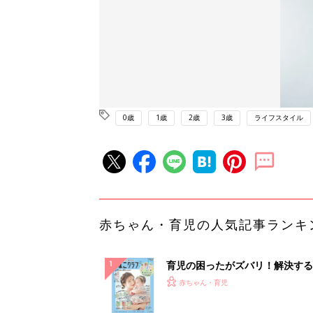
0歳
1歳
2歳
3歳
ライフスタイル
赤ちゃん・育児の人気記事ランキ
育児の困ったがズバリ！解決する
『ひよこクラブ 夏号』 4カ月～
赤ちゃん・育児
になるまで、育児に役立つ情報が
ぱい！