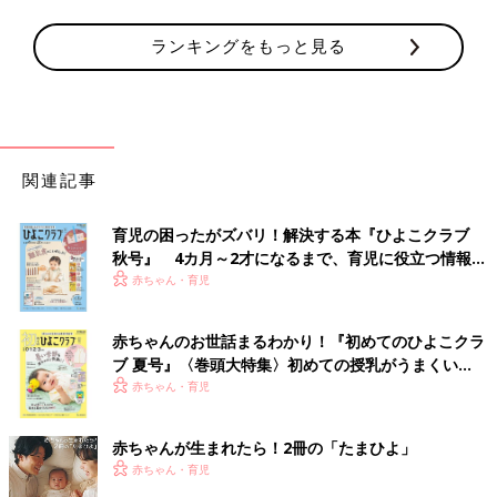
ランキングをもっと見る
関連記事
育児の困ったがズバリ！解決する本『ひよこクラブ
秋号』 4カ月～2才になるまで、育児に役立つ情報が
いっぱい！
赤ちゃん・育児
赤ちゃんのお世話まるわかり！『初めてのひよこクラ
ブ 夏号』〈巻頭大特集〉初めての授乳がうまくい
く！ おっぱい・ミルクの基本と夏のトラブル 解決テ
赤ちゃん・育児
ク
赤ちゃんが生まれたら！2冊の「たまひよ」
赤ちゃん・育児