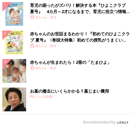
育児の困ったがズバリ！解決する本『ひよこクラブ
夏号』 4カ月～2才になるまで、育児に役立つ情報が
いっぱい！
赤ちゃん・育児
赤ちゃんのお世話まるわかり！『初めてのひよこクラ
ブ 夏号』〈巻頭大特集〉初めての授乳がうまくい
く！ おっぱい・ミルクの基本と夏のトラブル 解決テ
赤ちゃん・育児
ク
赤ちゃんが生まれたら！2冊の「たまひよ」
赤ちゃん・育児
お墓の撤去にいくらかかる？墓じまい費用
PR(くらしの話題)
Recommended by