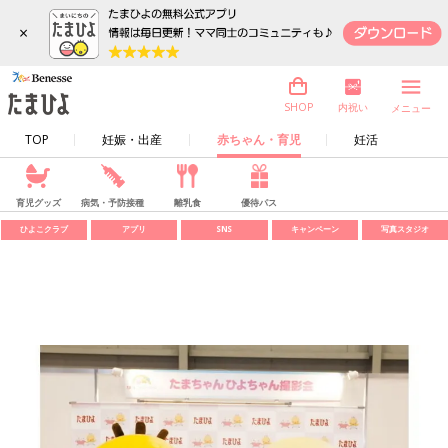
×
内祝い
SHOP
メニュー
TOP
妊娠・出産
赤ちゃん・育児
妊活
育児グッズ
病気・予防接種
離乳食
優待パス
ひよこクラブ
アプリ
SNS
キャンペーン
写真スタジオ