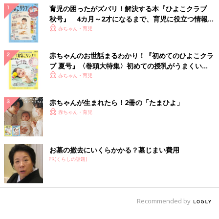
育児の困ったがズバリ！解決する本『ひよこクラブ
秋号』 4カ月～2才になるまで、育児に役立つ情報が
いっぱい！
赤ちゃん・育児
赤ちゃんのお世話まるわかり！『初めてのひよこクラ
ブ 夏号』〈巻頭大特集〉初めての授乳がうまくい
く！ おっぱい・ミルクの基本と夏のトラブル 解決テ
赤ちゃん・育児
ク
赤ちゃんが生まれたら！2冊の「たまひよ」
赤ちゃん・育児
お墓の撤去にいくらかかる？墓じまい費用
PR(くらしの話題)
Recommended by