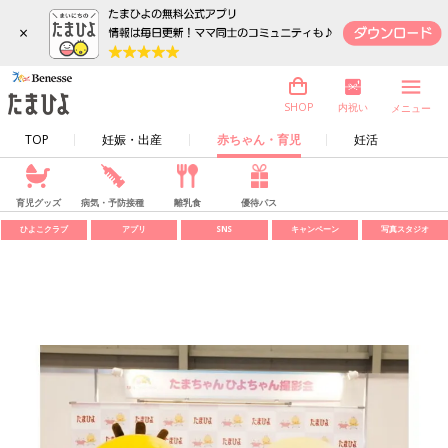
×
内祝い
SHOP
メニュー
TOP
妊娠・出産
赤ちゃん・育児
妊活
育児グッズ
病気・予防接種
離乳食
優待パス
ひよこクラブ
アプリ
SNS
キャンペーン
写真スタジオ