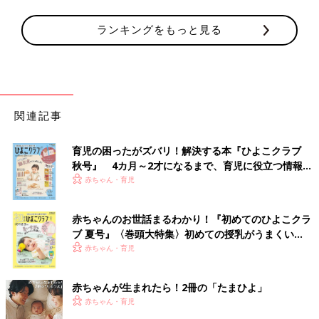
ランキングをもっと見る
関連記事
育児の困ったがズバリ！解決する本『ひよこクラブ
秋号』 4カ月～2才になるまで、育児に役立つ情報が
いっぱい！
赤ちゃん・育児
赤ちゃんのお世話まるわかり！『初めてのひよこクラ
ブ 夏号』〈巻頭大特集〉初めての授乳がうまくい
く！ おっぱい・ミルクの基本と夏のトラブル 解決テ
赤ちゃん・育児
ク
赤ちゃんが生まれたら！2冊の「たまひよ」
赤ちゃん・育児