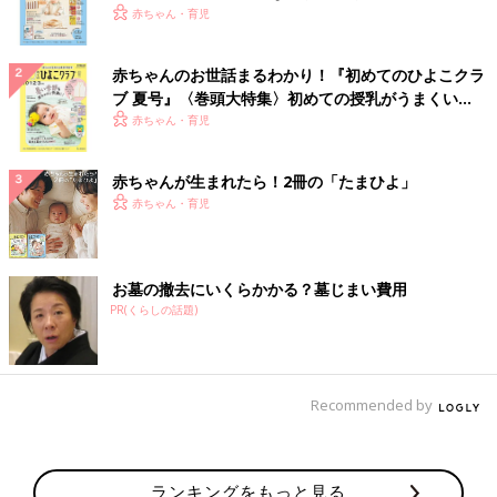
いっぱい！
赤ちゃん・育児
赤ちゃんのお世話まるわかり！『初めてのひよこクラ
ブ 夏号』〈巻頭大特集〉初めての授乳がうまくい
く！ おっぱい・ミルクの基本と夏のトラブル 解決テ
赤ちゃん・育児
ク
赤ちゃんが生まれたら！2冊の「たまひよ」
赤ちゃん・育児
お墓の撤去にいくらかかる？墓じまい費用
PR(くらしの話題)
Recommended by
ランキングをもっと見る