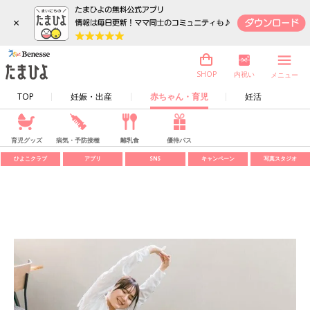
×
内祝い
SHOP
メニュー
TOP
妊娠・出産
赤ちゃん・育児
妊活
育児グッズ
病気・予防接種
離乳食
優待パス
ひよこクラブ
アプリ
SNS
キャンペーン
写真スタジオ