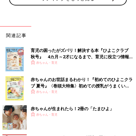
関連記事
育児の困ったがズバリ！解決する本『ひよこクラブ
秋号』 4カ月～2才になるまで、育児に役立つ情報が
いっぱい！
赤ちゃん・育児
赤ちゃんのお世話まるわかり！『初めてのひよこクラ
ブ 夏号』〈巻頭大特集〉初めての授乳がうまくい
く！ おっぱい・ミルクの基本と夏のトラブル 解決テ
赤ちゃん・育児
ク
赤ちゃんが生まれたら！2冊の「たまひよ」
赤ちゃん・育児