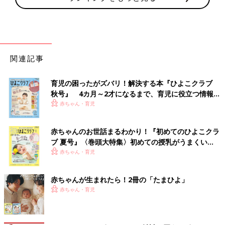
関連記事
育児の困ったがズバリ！解決する本『ひよこクラブ
秋号』 4カ月～2才になるまで、育児に役立つ情報が
いっぱい！
赤ちゃん・育児
赤ちゃんのお世話まるわかり！『初めてのひよこクラ
ブ 夏号』〈巻頭大特集〉初めての授乳がうまくい
く！ おっぱい・ミルクの基本と夏のトラブル 解決テ
赤ちゃん・育児
ク
赤ちゃんが生まれたら！2冊の「たまひよ」
赤ちゃん・育児