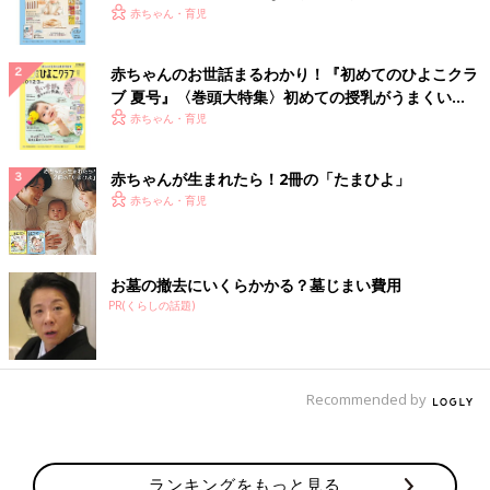
いっぱい！
赤ちゃん・育児
赤ちゃんのお世話まるわかり！『初めてのひよこクラ
ブ 夏号』〈巻頭大特集〉初めての授乳がうまくい
く！ おっぱい・ミルクの基本と夏のトラブル 解決テ
赤ちゃん・育児
ク
赤ちゃんが生まれたら！2冊の「たまひよ」
赤ちゃん・育児
お墓の撤去にいくらかかる？墓じまい費用
PR(くらしの話題)
Recommended by
ランキングをもっと見る