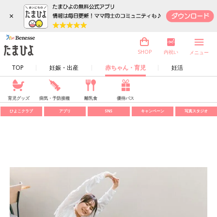
×
内祝い
SHOP
メニュー
TOP
妊娠・出産
赤ちゃん・育児
妊活
育児グッズ
病気・予防接種
離乳食
優待パス
ひよこクラブ
アプリ
SNS
キャンペーン
写真スタジオ