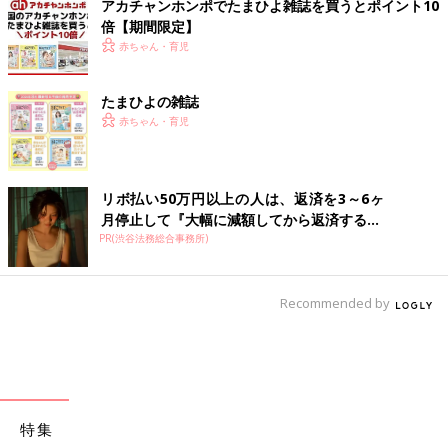
アカチャンホンポでたまひよ雑誌を買うとポイント10
倍【期間限定】
赤ちゃん・育児
たまひよの雑誌
赤ちゃん・育児
リボ払い50万円以上の人は、返済を3～6ヶ
月停止して『大幅に減額してから返済する...
PR(渋谷法務総合事務所)
Recommended by
特集