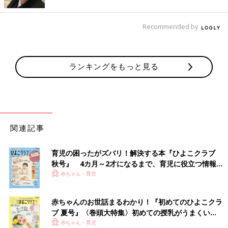
Recommended by
ランキングをもっと見る
関連記事
育児の困ったがズバリ！解決する本『ひよこクラブ
秋号』 4カ月～2才になるまで、育児に役立つ情報が
いっぱい！
赤ちゃん・育児
赤ちゃんのお世話まるわかり！『初めてのひよこクラ
ブ 夏号』〈巻頭大特集〉初めての授乳がうまくい
く！ おっぱい・ミルクの基本と夏のトラブル 解決テ
赤ちゃん・育児