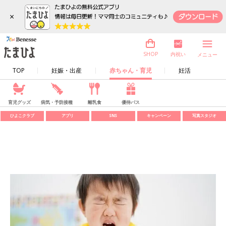
×
内祝い
SHOP
メニュー
TOP
妊娠・出産
赤ちゃん・育児
妊活
育児グッズ
病気・予防接種
離乳食
優待パス
ひよこクラブ
アプリ
SNS
キャンペーン
写真スタジオ