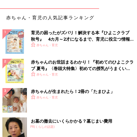
赤ちゃん・育児の人気記事ランキング
育児の困ったがズバリ！解決する本『ひよこクラブ
秋号』 4カ月～2才になるまで、育児に役立つ情報が
いっぱい！
赤ちゃん・育児
赤ちゃんのお世話まるわかり！『初めてのひよこクラ
ブ 夏号』〈巻頭大特集〉初めての授乳がうまくい
く！ おっぱい・ミルクの基本と夏のトラブル 解決テ
赤ちゃん・育児
ク
赤ちゃんが生まれたら！2冊の「たまひよ」
赤ちゃん・育児
お墓の撤去にいくらかかる？墓じまい費用
PR(くらしの話題)