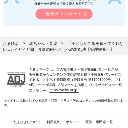
妊娠中から産後まで長く使える無料アプリ
無料ダウンロード
たまひよ
赤ちゃん・育児
「子どもがご飯を食べてくれな
い…」イヤイヤ期、食事の困った！への対処法【管理栄養士】
ＡＢＪマークは、この電子書店・電子書籍配信サービスが、
著作権者からコンテンツ使用許諾を得た正規版配信サービス
であることを示す登録商標（登録番号 第11091000号）です。
ABJマークの詳細、ABJマークを掲示しているサービスの一覧
はこちら→
https://aebs.or.jp/
本サイトに掲載されている記事・写真・イラスト等のコンテンツの無断転載を禁じま
す。
たまひよについて
利用規約
ポリシー
医師・専門家一覧