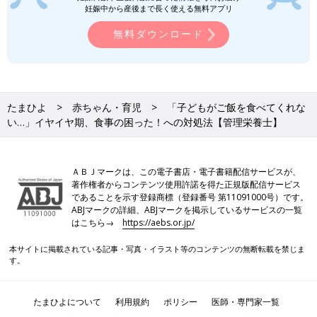
妊娠中から産後まで長く使える無料アプリ
無料ダウンロード
たまひよ
赤ちゃん・育児
「子どもがご飯を食べてくれな
い…」イヤイヤ期、食事の困った！への対処法【管理栄養士】
ＡＢＪマークは、この電子書店・電子書籍配信サービスが、
著作権者からコンテンツ使用許諾を得た正規版配信サービス
であることを示す登録商標（登録番号 第11091000号）です。
ABJマークの詳細、ABJマークを掲示しているサービスの一覧
はこちら→
https://aebs.or.jp/
本サイトに掲載されている記事・写真・イラスト等のコンテンツの無断転載を禁じま
す。
たまひよについて
利用規約
ポリシー
医師・専門家一覧