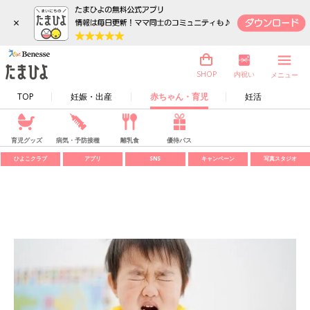
×
内祝い
SHOP
メニュー
TOP
妊娠・出産
赤ちゃん・育児
妊活
育児グッズ
病気・予防接種
離乳食
優待パス
ひよこクラブ
アプリ
SNS
キャンペーン
写真スタジオ