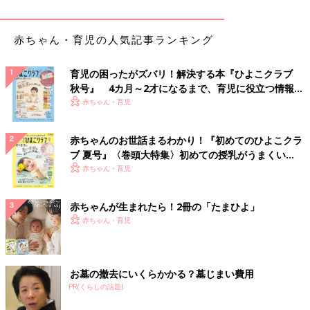
赤ちゃん・育児の人気記事ランキング
育児の困ったがズバリ！解決する本『ひよこクラブ
秋号』 4カ月～2才になるまで、育児に役立つ情報が
いっぱい！
赤ちゃん・育児
赤ちゃんのお世話まるわかり！『初めてのひよこクラ
ブ 夏号』〈巻頭大特集〉初めての授乳がうまくい
く！ おっぱい・ミルクの基本と夏のトラブル 解決テ
赤ちゃん・育児
ク
赤ちゃんが生まれたら！2冊の「たまひよ」
赤ちゃん・育児
お墓の撤去にいくらかかる？墓じまい費用
PR(くらしの話題)