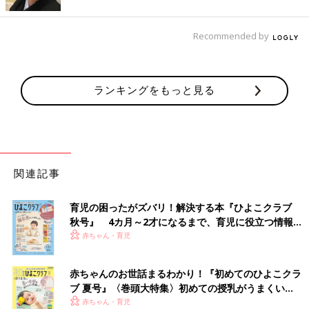
Recommended by
ランキングをもっと見る
関連記事
育児の困ったがズバリ！解決する本『ひよこクラブ
秋号』 4カ月～2才になるまで、育児に役立つ情報が
いっぱい！
赤ちゃん・育児
赤ちゃんのお世話まるわかり！『初めてのひよこクラ
ブ 夏号』〈巻頭大特集〉初めての授乳がうまくい
く！ おっぱい・ミルクの基本と夏のトラブル 解決テ
赤ちゃん・育児