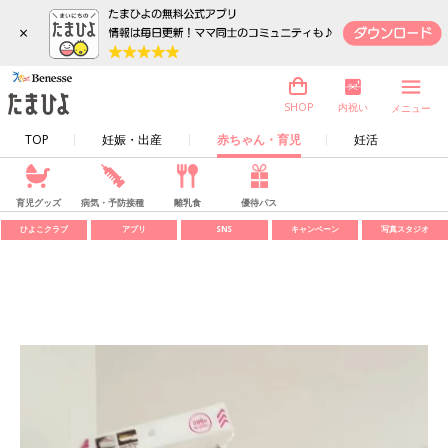
×
内祝い
SHOP
メニュー
TOP
妊娠・出産
赤ちゃん・育児
妊活
育児グッズ
病気・予防接種
離乳食
優待パス
ひよこクラブ
アプリ
SNS
キャンペーン
写真スタジオ