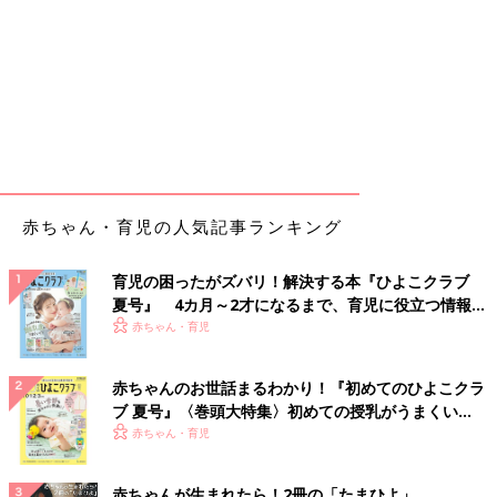
赤ちゃん・育児の人気記事ランキング
育児の困ったがズバリ！解決する本『ひよこクラブ
夏号』 4カ月～2才になるまで、育児に役立つ情報が
いっぱい！
赤ちゃん・育児
赤ちゃんのお世話まるわかり！『初めてのひよこクラ
ブ 夏号』〈巻頭大特集〉初めての授乳がうまくい
く！ おっぱい・ミルクの基本と夏のトラブル 解決テ
赤ちゃん・育児
ク
赤ちゃんが生まれたら！2冊の「たまひよ」