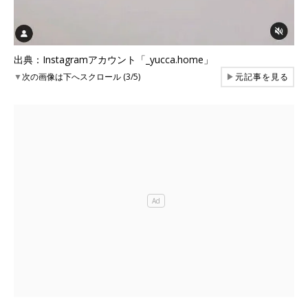
出典：Instagramアカウント「_yucca.home」
▼
次の画像は下へスクロール (3/5)
▶
元記事を見る