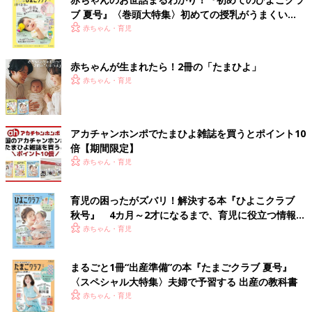
ブ 夏号』〈巻頭大特集〉初めての授乳がうまくい
く！ おっぱい・ミルクの基本と夏のトラブル 解決テ
赤ちゃん・育児
ク
赤ちゃんが生まれたら！2冊の「たまひよ」
赤ちゃん・育児
アカチャンホンポでたまひよ雑誌を買うとポイント10
倍【期間限定】
赤ちゃん・育児
育児の困ったがズバリ！解決する本『ひよこクラブ
秋号』 4カ月～2才になるまで、育児に役立つ情報が
いっぱい！
赤ちゃん・育児
まるごと1冊“出産準備”の本『たまごクラブ 夏号』
〈スペシャル大特集〉夫婦で予習する 出産の教科書
赤ちゃん・育児