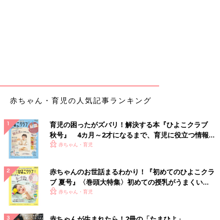
赤ちゃん・育児の人気記事ランキング
育児の困ったがズバリ！解決する本『ひよこクラブ
秋号』 4カ月～2才になるまで、育児に役立つ情報が
いっぱい！
赤ちゃん・育児
赤ちゃんのお世話まるわかり！『初めてのひよこクラ
ブ 夏号』〈巻頭大特集〉初めての授乳がうまくい
く！ おっぱい・ミルクの基本と夏のトラブル 解決テ
赤ちゃん・育児
ク
赤ちゃんが生まれたら！2冊の「たまひよ」