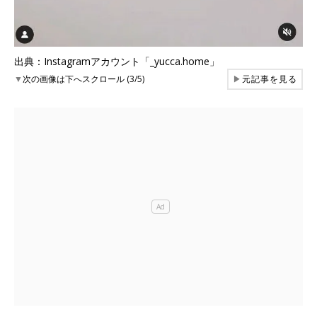
出典：Instagramアカウント「_yucca.home」
▼
次の画像は下へスクロール (3/5)
▶
元記事を見る