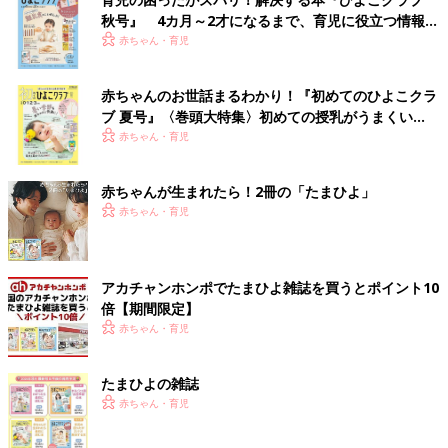
秋号』 4カ月～2才になるまで、育児に役立つ情報が
いっぱい！
赤ちゃん・育児
赤ちゃんのお世話まるわかり！『初めてのひよこクラ
ブ 夏号』〈巻頭大特集〉初めての授乳がうまくい
く！ おっぱい・ミルクの基本と夏のトラブル 解決テ
赤ちゃん・育児
ク
赤ちゃんが生まれたら！2冊の「たまひよ」
赤ちゃん・育児
アカチャンホンポでたまひよ雑誌を買うとポイント10
倍【期間限定】
赤ちゃん・育児
たまひよの雑誌
赤ちゃん・育児