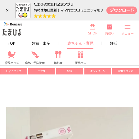
×
内祝い
SHOP
メニュー
TOP
妊娠・出産
赤ちゃん・育児
妊活
育児グッズ
病気・予防接種
離乳食
優待パス
ひよこクラブ
アプリ
SNS
キャンペーン
写真スタジオ