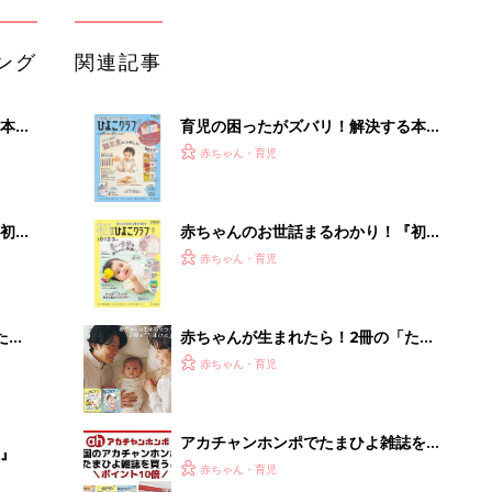
ング
関連記事
本
育児の困ったがズバリ！解決する本
2才
『ひよこクラブ 秋号』 4カ月～2才
赤ちゃん・育児
いっ
になるまで、育児に役立つ情報がいっ
ぱい！
初め
赤ちゃんのお世話まるわかり！『初め
大特
てのひよこクラブ 夏号』〈巻頭大特
赤ちゃん・育児
 お
集〉初めての授乳がうまくいく！ お
ブル
っぱい・ミルクの基本と夏のトラブル
解決テク
たま
赤ちゃんが生まれたら！2冊の「たま
ひよ」
赤ちゃん・育児
アカチャンホンポでたまひよ雑誌を買
』
うとポイント10倍【期間限定】
赤ちゃん・育児