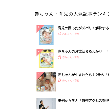
赤ちゃん・育児の人気記事ランキ
育児の困ったがズバリ！解決する
『ひよこクラブ 夏号』 4カ月～
赤ちゃん・育児
になるまで、育児に役立つ情報が
ぱい！
赤ちゃんのお世話まるわかり！『
てのひよこクラブ 夏号』〈巻頭
赤ちゃん・育児
集〉初めての授乳がうまくいく！
っぱい・ミルクの基本と夏のトラ
解決テク
赤ちゃんが生まれたら！2冊の「
ひよ」
赤ちゃん・育児
事例から学ぶ『特権アクセス管理