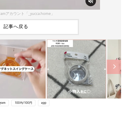
gramアカウント「_yucca.home」
記事へ戻る
gram
100均/100円
app