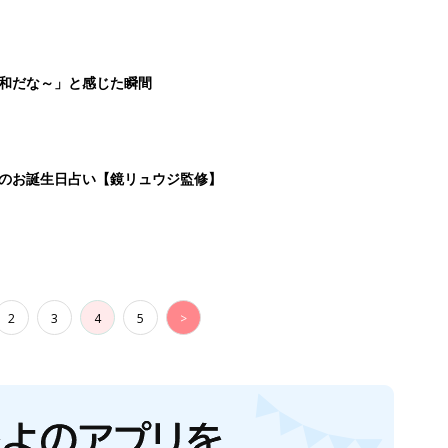
平和だな～」と感じた瞬間
日のお誕生日占い【鏡リュウジ監修】
2
3
4
5
>