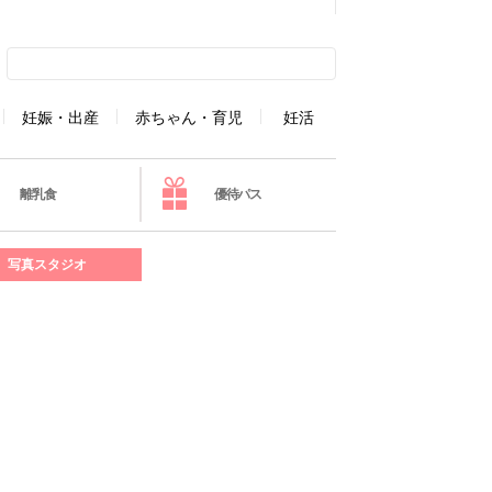
妊娠・出産
赤ちゃん・育児
妊活
離乳食
優待パス
写真スタジオ