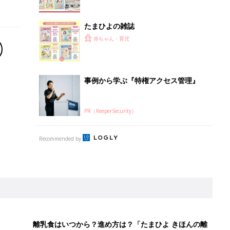
たまひよの雑誌
赤ちゃん・育児
事例から学ぶ『特権アクセス管理』
PR（KeeperSecurity）
Recommended by
離乳食はいつから？進め方は？「たまひよ きほんの離