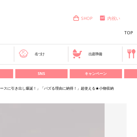
SHOP
内祝い
TOP
き
名づけ
出産準備
SNS
キャンペーン
ースに引き出し爆誕！」「バズる理由に納得！」超使える★小物収納