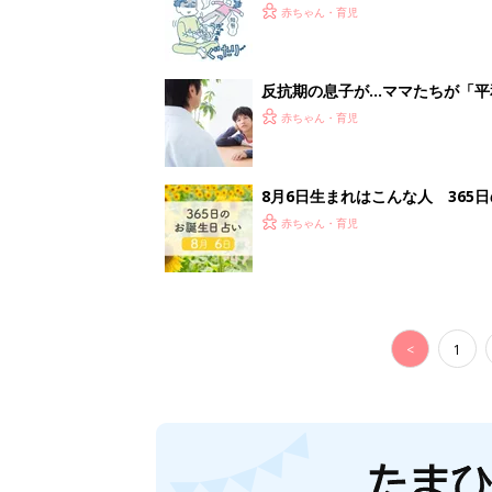
って本当？【専門家】
赤ちゃん・育児
反抗期の息子が...ママたちが「
赤ちゃん・育児
8月6日生まれはこんな人 365
赤ちゃん・育児
<
1